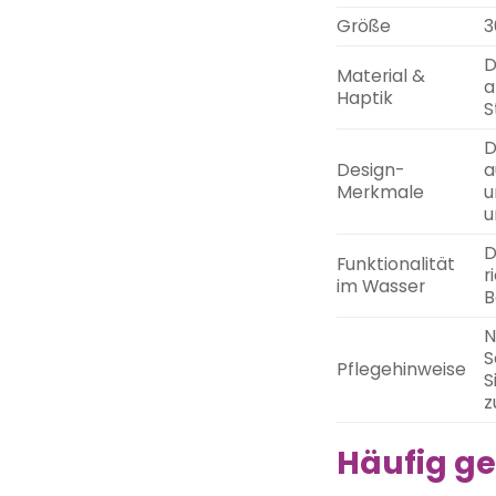
Größe
3
D
Material &
a
Haptik
S
D
Design-
a
Merkmale
u
u
D
Funktionalität
r
im Wasser
B
N
S
Pflegehinweise
S
z
Häufig ge