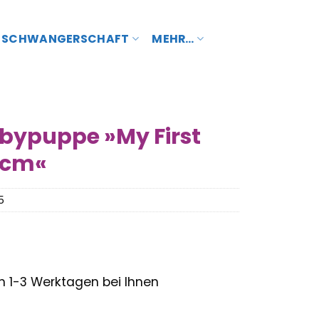
SCHWANGERSCHAFT
MEHR…
bypuppe »My First
 cm«
5
– in 1-3 Werktagen bei Ihnen
glicher
Aktueller