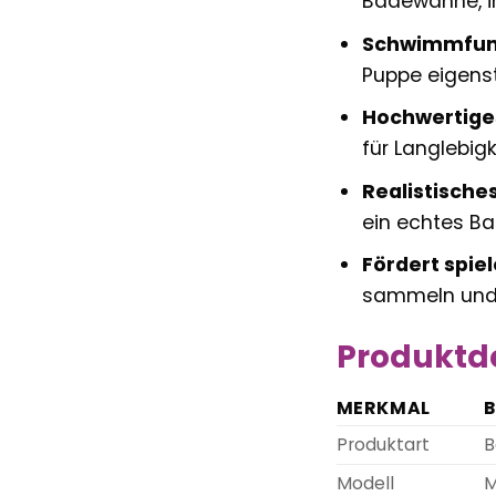
Badewanne, i
Schwimmfun
Puppe eigens
Hochwertiges
für Langlebigk
Realistische
ein echtes Bab
Fördert spie
sammeln und
Produktde
MERKMAL
B
Produktart
B
Modell
M