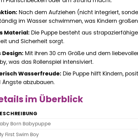
m Planschbecken oder am Strand macht.
ktion:
Nach dem Aufziehen (nicht integriert, sond
tändig im Wasser schwimmen, was Kindern großen 
 Material:
Die Puppe besteht aus strapazierfähig
eit und Sicherheit sorgt.
s Design:
Mit ihren 30 cm Größe und dem liebevollen
y, was das Rollenspiel intensiviert.
lerisch Wasserfreude:
Die Puppe hilft Kindern, pos
 Ängste abzubauen.
tails im Überblick
ESCHREIBUNG
aby Born Babypuppe
y First Swim Boy