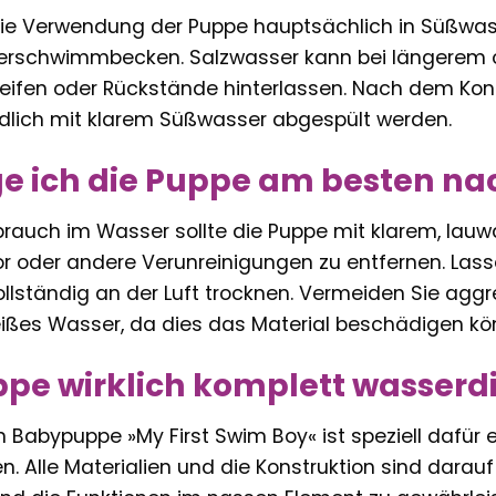
ie Verwendung der Puppe hauptsächlich in Süßwass
rschwimmbecken. Salzwasser kann bei längerem od
reifen oder Rückstände hinterlassen. Nach dem Kont
lich mit klarem Süßwasser abgespült werden.
ge ich die Puppe am besten n
rauch im Wasser sollte die Puppe mit klarem, la
lor oder andere Verunreinigungen zu entfernen. Las
ollständig an der Luft trocknen. Vermeiden Sie agg
eißes Wasser, da dies das Material beschädigen kö
uppe wirklich komplett wasserd
n Babypuppe »My First Swim Boy« ist speziell dafür 
n. Alle Materialien und die Konstruktion sind dara