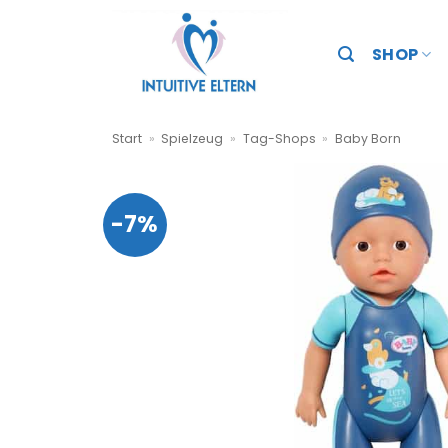
Zum
Inhalt
SHOP
springen
Start
»
Spielzeug
»
Tag-Shops
»
Baby Born
-7%