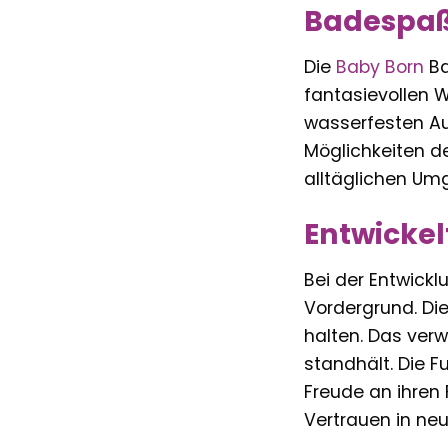
Badespaß 
Die
Baby Born
Ba
fantasievollen W
wasserfesten Au
Möglichkeiten de
alltäglichen Um
Entwickel
Bei der Entwick
Vordergrund. Die
halten. Das verw
standhält. Die F
Freude an ihren F
Vertrauen in ne