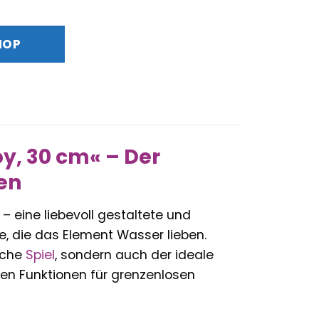
Preis
ist:
HOP
34,33 €.
y, 30 cm« – Der
ten
– eine liebevoll gestaltete und
de, die das Element Wasser lieben.
liche
Spiel
, sondern auch der ideale
ren Funktionen für grenzenlosen