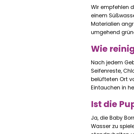
Wir empfehlen d
einem Süßwasse
Materialien ang
umgehend gründ
Wie reini
Nach jedem Geb
Seifenreste, Ch
belüfteten Ort v
Eintauchen in h
Ist die P
Ja, die Baby Bor
Wasser zu spiele