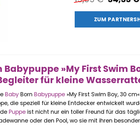
Preis
war:
ZUM PARTNERS
19,99 €
 Babypuppe »My First Swim Bo
Begleiter für kleine Wasserrat
ie
Baby
Born
Babypuppe
»My First Swim Boy, 30 cm« 
pe, die speziell für kleine Entdecker entwickelt wur
nde
Puppe
ist nicht nur ein toller Freund für das täg
Badewanne oder den Pool, wo sie mit ihren besonde