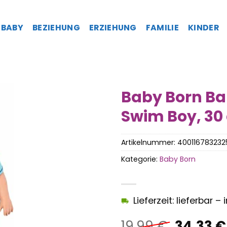
BABY
BEZIEHUNG
ERZIEHUNG
FAMILIE
KINDER
Baby Born Ba
Swim Boy, 30
Artikelnummer:
400116783232
Kategorie:
Baby Born
Lieferzeit: lieferbar 
Ursprün
19,99
€
34,33
€