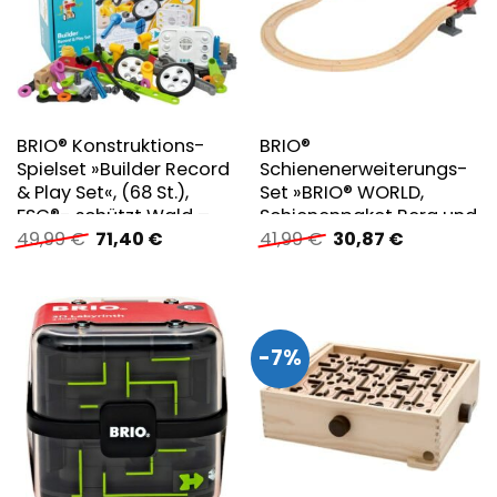
BRIO® Konstruktions-
BRIO®
Spielset »Builder Record
Schienenerweiterungs-
& Play Set«, (68 St.),
Set »BRIO® WORLD,
FSC®- schützt Wald –
Schienenpaket Berg und
Ursprünglicher
Aktueller
Ursprünglicher
Aktueller
49,99
€
71,40
€
41,99
€
30,87
€
weltweit
Tal«, FSC®- schützt Wald
Preis
Preis
Preis
Preis
– weltweit
war:
ist:
war:
ist:
49,99 €
71,40 €.
41,99 €
30,87 €.
-7%