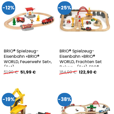
-12%
-25%
BRIO® Spielzeug-
BRIO® Spielzeug-
Eisenbahn »BRIO®
Eisenbahn »BRIO®
WORLD, Feuerwehr Set«,
WORLD, Frachten Set
(Set)
Deluxe«, (Set), FSC®-
Ursprünglicher
Aktueller
Ursprünglicher
Aktuelle
51,99
€
51,99
€
184,99
€
122,90
€
schützt Wald – weltweit
Preis
Preis
Preis
Preis
war:
ist:
war:
ist:
51,99 €
51,99 €.
184,99 €
122,90 €.
-19%
-38%