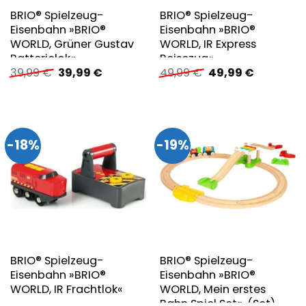
BRIO® Spielzeug-
BRIO® Spielzeug-
Eisenbahn »BRIO®
Eisenbahn »BRIO®
WORLD, Grüner Gustav
WORLD, IR Express
Batterielok«
Reisezug«
Ursprünglicher
Aktueller
Ursprünglicher
Aktueller
39,99
€
39,99
€
49,99
€
49,99
€
Preis
Preis
Preis
Preis
war:
ist:
war:
ist:
39,99 €
39,99 €.
49,99 €
49,99 €.
-18%
-19%
BRIO® Spielzeug-
BRIO® Spielzeug-
Eisenbahn »BRIO®
Eisenbahn »BRIO®
WORLD, IR Frachtlok«
WORLD, Mein erstes
Bahn Spiel Set«, (Set),