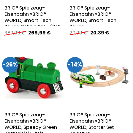
BRIO® Spielzeug-
BRIO® Spielzeug-
Eisenbahn »BRIO®
Eisenbahn »BRIO®
WORLD, Smart Tech
WORLD, Smart Tech
Sound Deluxe Set«, (Set,
Sound
Ursprünglicher
Aktueller
Ursprünglicher
Aktueller
389,99
€
269,99
€
20,99
€
20,39
€
91 tlg.), mit
Feuerwehreinsatz«
Preis
Preis
Preis
Preis
Soundeffekten, app-
war:
ist:
war:
ist:
fähig; FSC® – schützt
389,99 €
269,99 €.
20,99 €
20,39 €.
Wald – weltweit
-26%
-14%
BRIO® Spielzeug-
BRIO® Spielzeug-
Eisenbahn »BRIO®
Eisenbahn »BRIO®
WORLD, Speedy Green
WORLD, Starter Set