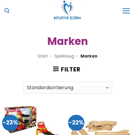
Zum
Inhalt
springen
Marken
Start
»
Spielzeug
»
Marken
FILTER
-23%
-22%