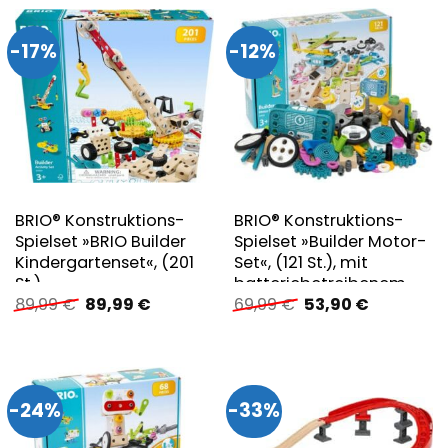
-17%
-12%
BRIO® Konstruktions-
BRIO® Konstruktions-
Spielset »BRIO Builder
Spielset »Builder Motor-
Kindergartenset«, (201
Set«, (121 St.), mit
St.)
batteriebetreibenem
Ursprünglicher
Aktueller
Ursprünglicher
Aktueller
89,99
€
89,99
€
69,99
€
53,90
€
Motor, FSC®- schützt
Preis
Preis
Preis
Preis
Wald – weltweit
war:
ist:
war:
ist:
89,99 €
89,99 €.
69,99 €
53,90 €.
-24%
-33%