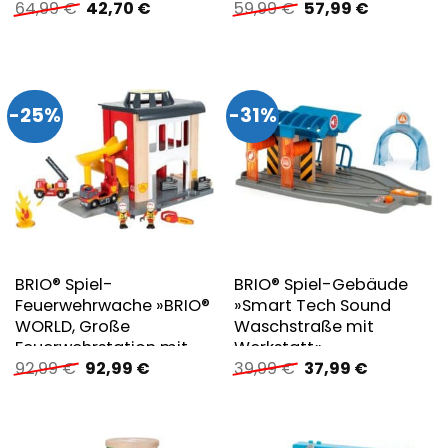
Ursprünglicher
Aktueller
Ursprünglicher
Aktueller
64,99
€
42,70
€
59,99
€
57,99
€
Preis
Preis
Preis
Preis
war:
ist:
war:
ist:
64,99 €
42,70 €.
59,99 €
57,99 €.
-25%
-31%
BRIO® Spiel-
BRIO® Spiel-Gebäude
Feuerwehrwache »BRIO®
»Smart Tech Sound
WORLD, Große
Waschstraße mit
Feuerwehrstation mit
Werkstatt«
Ursprünglicher
Aktueller
Ursprünglicher
Aktueller
92,99
€
92,99
€
39,99
€
37,99
€
Einsatzfahrzeug«
Preis
Preis
Preis
Preis
war:
ist:
war:
ist:
92,99 €
92,99 €.
39,99 €
37,99 €.