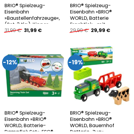
BRIO® Spielzeug-
BRIO® Spielzeug-
Eisenbahn
Eisenbahn »BRIO®
»Baustellenfahrzeuge«,
WORLD, Batterie
(Set, 3 tlg.), Kipper,
Frachtlok«, mit
Ursprünglicher
Aktueller
Ursprünglicher
Aktueller
31,99
€
31,99
€
29,99
€
29,99
€
Walze und Bagger m.
LichtfunktionMade in
Preis
Preis
Preis
Preis
Anhänger; FSC® –
Europe, FSC® – schützt
war:
ist:
war:
ist:
schützt Wald – weltweit
Wald – weltweit
31,99 €
31,99 €.
29,99 €
29,99 €.
-12%
-19%
BRIO® Spielzeug-
BRIO® Spielzeug-
Eisenbahn »BRIO®
Eisenbahn »BRIO®
WORLD, Batterie-
WORLD, Bauernhof
Dampflok Set«, FSC®-
Batterie-Zug«