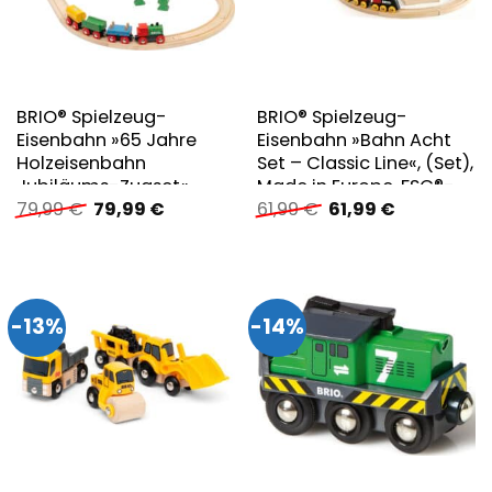
BRIO® Spielzeug-
BRIO® Spielzeug-
Eisenbahn »65 Jahre
Eisenbahn »Bahn Acht
Holzeisenbahn
Set – Classic Line«, (Set),
Jubiläums-Zugset«,
Made in Europe, FSC®-
Ursprünglicher
Aktueller
Ursprünglicher
Aktueller
79,99
€
79,99
€
61,99
€
61,99
€
Made in Europe; FSC® –
schützt Wald – weltweit
Preis
Preis
Preis
Preis
schützt Wald – weltweit
war:
ist:
war:
ist:
79,99 €
79,99 €.
61,99 €
61,99 €.
-13%
-14%