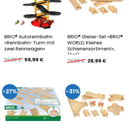
BRIO® Autorennbahn
BRIO® Gleise-Set »BRIO®
»Rennbahn-Turm mit
WORLD, Kleines
zwei Rennwagen«
Schienensortiment«,
(Set)
Ursprünglicher
Aktueller
59,99
€
59,99
€
Ursprünglicher
Aktueller
28,99
€
28,99
€
Preis
Preis
Preis
Preis
war:
ist:
war:
ist:
59,99 €
59,99 €.
28,99 €
28,99 €.
-27%
-31%