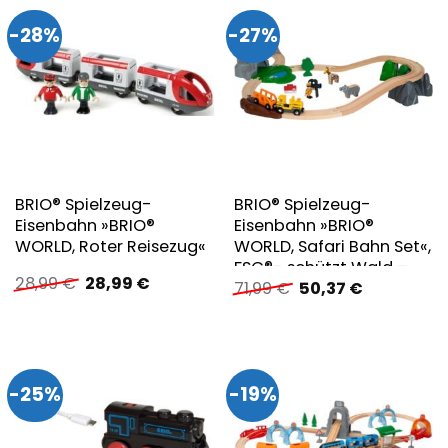
-28%
-27%
BRIO® Spielzeug-
BRIO® Spielzeug-
Eisenbahn »BRIO®
Eisenbahn »BRIO®
WORLD, Roter Reisezug«
WORLD, Safari Bahn Set«,
FSC®- schützt Wald –
Ursprünglicher
Aktueller
28,99
€
28,99
€
Ursprünglicher
Aktueller
71,99
€
50,37
€
weltweit
Preis
Preis
Preis
Preis
war:
ist:
war:
ist:
28,99 €
28,99 €.
71,99 €
50,37 €.
-25%
-19%