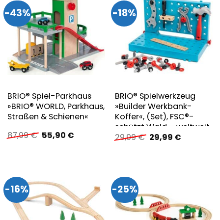
-43%
-18%
BRIO® Spiel-Parkhaus
BRIO® Spielwerkzeug
»BRIO® WORLD, Parkhaus,
»Builder Werkbank-
Straßen & Schienen«
Koffer«, (Set), FSC®-
schützt Wald – weltweit
Ursprünglicher
Aktueller
87,99
€
55,90
€
Ursprünglicher
Aktueller
29,99
€
29,99
€
Preis
Preis
Preis
Preis
war:
ist:
war:
ist:
87,99 €
55,90 €.
29,99 €
29,99 €.
-16%
-25%