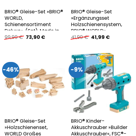
BRIO® Gleise-Set »BRIO®
BRIO® Gleise-Set
WORLD,
»Ergänzungsset
Schienensortiment
Holzschienensystem,
Deluxe«, (Set), Made in
BRIO® WORLD«
Ursprünglicher
Aktueller
Ursprünglicher
Aktueller
99,99
€
73,90
€
41,99
€
41,99
€
Europe, FSC®- schützt
Preis
Preis
Preis
Preis
Wald – weltweit
war:
ist:
war:
ist:
99,99 €
73,90 €.
41,99 €
41,99 €.
-46%
-9%
BRIO® Gleise-Set
BRIO® Kinder-
»Holzschienenset,
Akkuschrauber »Builder
WORLD Großes
Akkuschrauber«, FSC®-