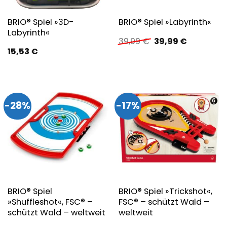
BRIO® Spiel »3D-
BRIO® Spiel »Labyrinth«
Labyrinth«
Ursprünglicher
Aktueller
39,99
€
39,99
€
Preis
Preis
15,53
€
war:
ist:
39,99 €
39,99 €.
-28%
-17%
BRIO® Spiel
BRIO® Spiel »Trickshot«,
»Shuffleshot«, FSC® –
FSC® – schützt Wald –
schützt Wald – weltweit
weltweit