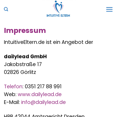
Zum
Inhalt
springen
Impressum
IntuitiveEltern.de ist ein Angebot der
dailylead GmbH
Jakobstraße 17
02826 Görlitz
Telefon
: 0351 217 88 991
Web:
www.dailylead.de
E-Mail:
info@dailylead.de
HRB 42044 Amtsgericht Dresden