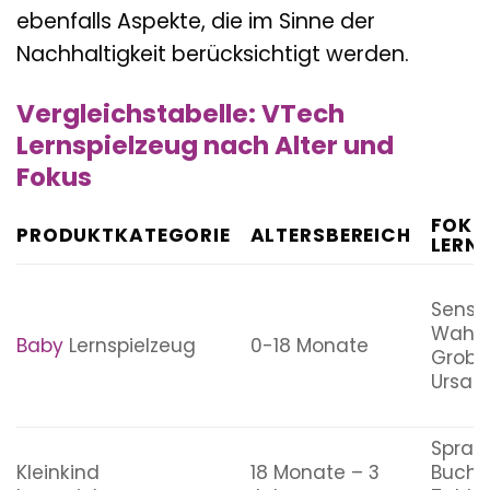
ebenfalls Aspekte, die im Sinne der
Nachhaltigkeit berücksichtigt werden.
Vergleichstabelle: VTech
Lernspielzeug nach Alter und
Fokus
FOKU
PRODUKTKATEGORIE
ALTERSBEREICH
LERN
Senso
Wahr
Baby
Lernspielzeug
0-18 Monate
Grobm
Ursac
Sprac
Kleinkind
18 Monate – 3
Buchs