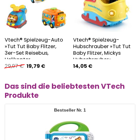
Vtech® Spielzeug-Auto
Vtech® Spielzeug-
»Tut Tut Baby Flitzer,
Hubschrauber »Tut Tut
3er-Set Reisebus,
Baby Flitzer, Mickys
Helikopter,
Hubschrauber«
Ursprünglicher
Aktueller
29,97
€
19,79
€
14,05
€
Betonmischer«
Preis
Preis
war:
ist:
29,97 €
19,79 €.
Das sind die beliebtesten VTech
Produkte
1