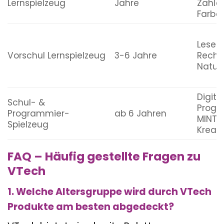
Lernspielzeug
Jahre
Zahle
Farbe
Lesen,
Vorschul Lernspielzeug
3-6 Jahre
Rechne
Natur
Digita
Schul- &
Progr
Programmier-
ab 6 Jahren
MINT-
Spielzeug
Kreati
FAQ – Häufig gestellte Fragen zu
VTech
1. Welche Altersgruppe wird durch VTech
Produkte am besten abgedeckt?