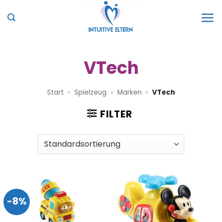
Zum
Inhalt
springen
VTech
Start
»
Spielzeug
»
Marken
»
VTech
FILTER
-8%