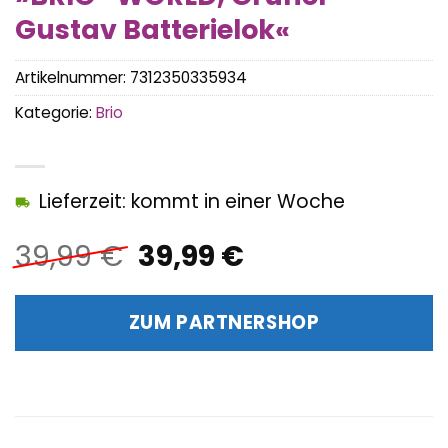
Gustav Batterielok«
Artikelnummer:
7312350335934
Kategorie:
Brio
Lieferzeit: kommt in einer Woche
Ursprünglicher
Aktueller
39,99
€
39,99
€
Preis
Preis
war:
ist:
ZUM PARTNERSHOP
39,99 €
39,99 €.