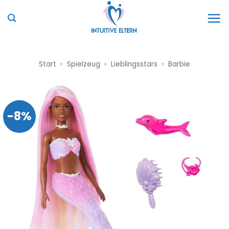
Zum
Inhalt
springen
Start
»
Spielzeug
»
Lieblingsstars
»
Barbie
-8%