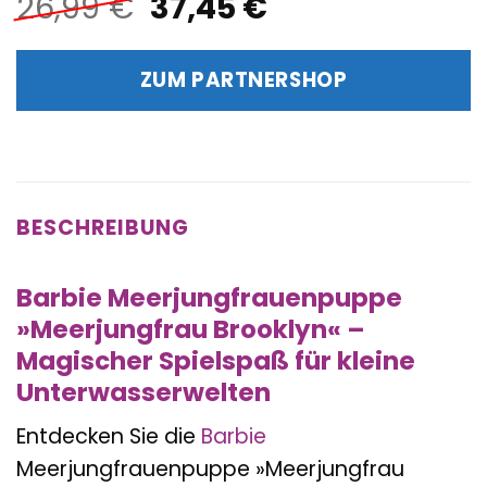
Ursprünglicher
Aktueller
26,99
€
37,45
€
Preis
Preis
war:
ist:
ZUM PARTNERSHOP
26,99 €
37,45 €.
BESCHREIBUNG
Barbie Meerjungfrauenpuppe
»Meerjungfrau Brooklyn« –
Magischer Spielspaß für kleine
Unterwasserwelten
Entdecken Sie die
Barbie
Meerjungfrauenpuppe »Meerjungfrau