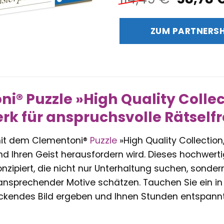
Preis
war:
ZUM PARTNERS
114,49 
i® Puzzle »High Quality Collect
rk für anspruchsvolle Rätself
mit dem Clementoni®
Puzzle
»High Quality Collection,
d Ihren Geist herausfordern wird. Dieses hochwertig
nzipiert, die nicht nur Unterhaltung suchen, sonder
ansprechender Motive schätzen. Tauchen Sie ein in 
uckendes Bild ergeben und Ihnen Stunden entspannt