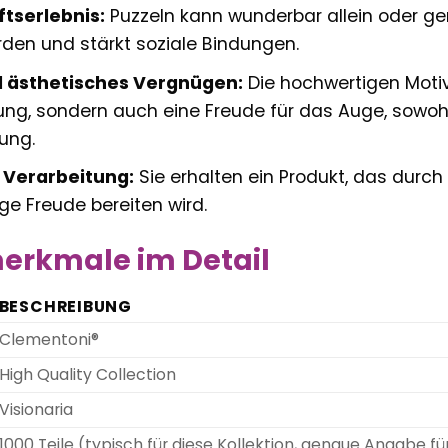
tserlebnis:
Puzzeln kann wunderbar allein oder g
en und stärkt soziale Bindungen.
d ästhetisches Vergnügen:
Die hochwertigen Motiv
ng, sondern auch eine Freude für das Auge, sowoh
lung.
 Verarbeitung:
Sie erhalten ein Produkt, das durch
ge Freude bereiten wird.
erkmale im Detail
BESCHREIBUNG
Clementoni®
High Quality Collection
Visionaria
1000 Teile (typisch für diese Kollektion, genaue Angabe fü