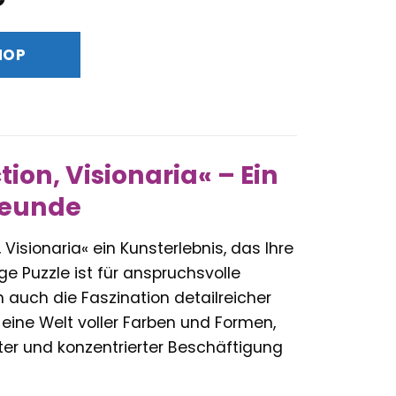
Preis
ist:
HOP
€
58,78 €.
ion, Visionaria« – Ein
reunde
 Visionaria« ein Kunsterlebnis, das Ihre
e Puzzle ist für anspruchsvolle
n auch die Faszination detailreicher
eine Welt voller Farben und Formen,
er und konzentrierter Beschäftigung