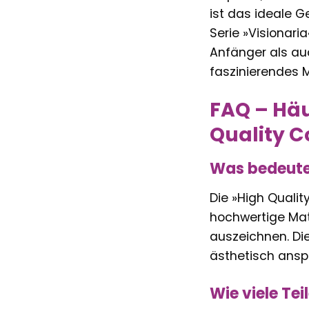
ist das ideale G
Serie »Visionar
Anfänger als auc
faszinierendes 
FAQ – Häu
Quality Co
Was bedeutet
Die »High Qualit
hochwertige Mate
auszeichnen. Die
ästhetisch ansp
Wie viele Te