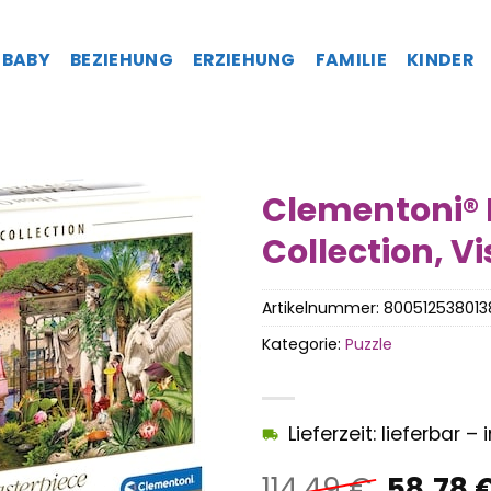
BABY
BEZIEHUNG
ERZIEHUNG
FAMILIE
KINDER
Clementoni® 
Collection, V
Artikelnummer:
800512538013
Kategorie:
Puzzle
Lieferzeit: lieferbar 
Ursprü
114,49
€
58,78