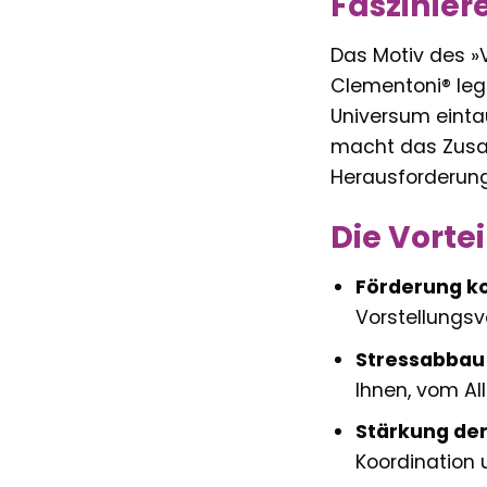
Faszinier
Das Motiv des »V
Clementoni® legt
Universum einta
macht das Zusam
Herausforderung,
Die Vortei
Förderung ko
Vorstellungs
Stressabbau
Ihnen, vom Al
Stärkung der
Koordination u