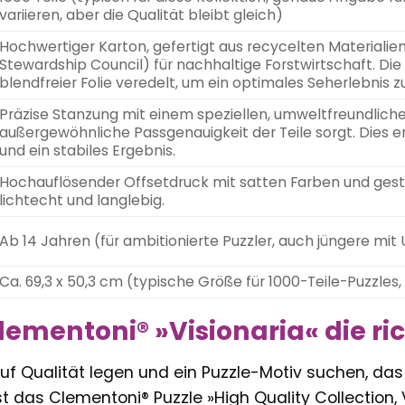
variieren, aber die Qualität bleibt gleich)
Hochwertiger Karton, gefertigt aus recycelten Materialien, 
Stewardship Council) für nachhaltige Forstwirtschaft. Die
blendfreier Folie veredelt, um ein optimales Seherlebnis z
Präzise Stanzung mit einem speziellen, umweltfreundliche
außergewöhnliche Passgenauigkeit der Teile sorgt. Dies
und ein stabiles Ergebnis.
Hochauflösender Offsetdruck mit satten Farben und gesto
lichtecht und langlebig.
Ab 14 Jahren (für ambitionierte Puzzler, auch jüngere mit
Ca. 69,3 x 50,3 cm (typische Größe für 1000-Teile-Puzzle
mentoni® »Visionaria« die rich
f Qualität legen und ein Puzzle-Motiv suchen, das 
ist das Clementoni® Puzzle »High Quality Collection, 