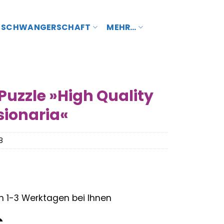
SCHWANGERSCHAFT
MEHR…
Puzzle »High Quality
isionaria«
8
– in 1-3 Werktagen bei Ihnen
nglicher
Aktueller
€