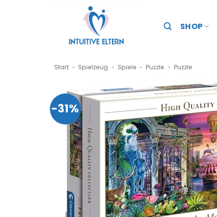
Zum
Inhalt
SHOP
springen
Start
»
Spielzeug
»
Spiele
»
Puzzle
»
Puzzle
-31%