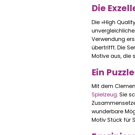
Die Exzel
Die »High Quali
unvergleichliche
Verwendung erstk
übertrifft. Die 
Motive aus, die 
Ein Puzzl
Mit dem Clemento
Spielzeug
. Sie 
Zusammensetzen d
wunderbare Mögl
Motiv Stück für 