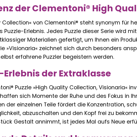
lenz der Clementoni® High Qual
ty Collection« von Clementoni® steht synonym für h
s Puzzle-Erlebnis. Jedes Puzzle dieser Serie wird mi
lassiger Materialien gefertigt, um Ihnen ein Produk
Serie »Visionaria« zeichnet sich durch besonders an
selbst erfahrene Puzzler begeistern werden.
e-Erlebnis der Extraklasse
ni® Puzzle »High Quality Collection, Visionaria« inv
schaffen sich Momente der Ruhe und des Fokus in Ih
er einzelnen Teile fördert die Konzentration, schu
ichkeit, abzuschalten und den Kopf frei zu bekomm
Stück Gestalt annimmt, ist jedes Mal aufs Neue erfü