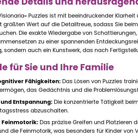
ende Details und herausragen
isionaria« Puzzles ist mit beeindruckender Klarheit 
 größten Wert auf die Detailtreue, sodass Sie beim P
uchen. Die exakte Wiedergabe von Schattierungen,
mensetzen zu einer spannenden Entdeckungsreise. 
 sondern auch ein Kunstwerk, das nach Fertigstellu
le für Sie und Ihre Familie
gnitiver Fähigkeiten:
Das Lösen von Puzzles train
vermögen, das Gedächtnis und die Problemlösungsf
 und Entspannung:
Die konzentrierte Tätigkeit beim
ltagsstress abzuschalten.
 Feinmotorik:
Das präzise Greifen und Platzieren d
nd die Feinmotorik, was besonders für Kinder von Vor