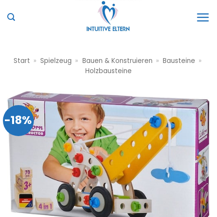
Zum
Inhalt
springen
Start
»
Spielzeug
»
Bauen & Konstruieren
»
Bausteine
»
Holzbausteine
-18%