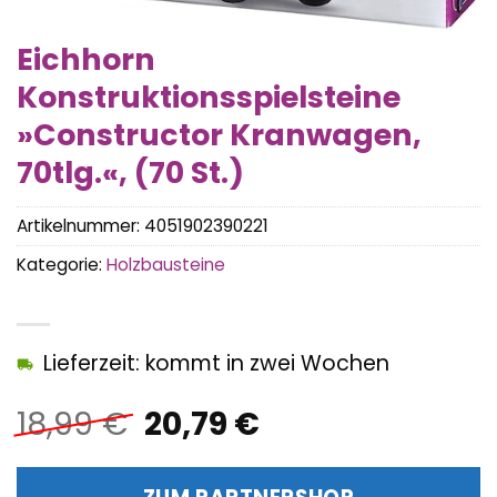
Eichhorn
Konstruktionsspielsteine
»Constructor Kranwagen,
70tlg.«, (70 St.)
Artikelnummer:
4051902390221
Kategorie:
Holzbausteine
Lieferzeit: kommt in zwei Wochen
Ursprünglicher
Aktueller
18,99
€
20,79
€
Preis
Preis
war:
ist: