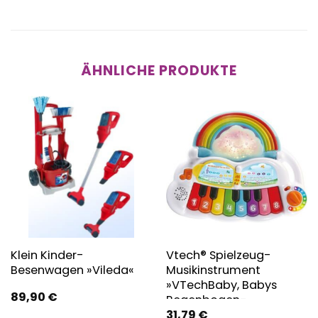
ÄHNLICHE PRODUKTE
Klein Kinder-
Vtech® Spielzeug-
Besenwagen »Vileda«
Musikinstrument
»VTechBaby, Babys
89,90
€
Regenbogen-
31,79
€
Keyboard«