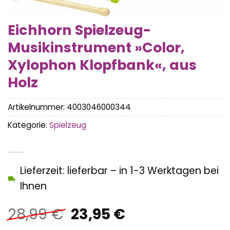
Eichhorn Spielzeug-
Musikinstrument »Color,
Xylophon Klopfbank«, aus
Holz
Artikelnummer:
4003046000344
Kategorie:
Spielzeug
Lieferzeit: lieferbar – in 1-3 Werktagen bei
Ihnen
Ursprünglicher
Aktueller
28,99
€
23,95
€
Preis
Preis