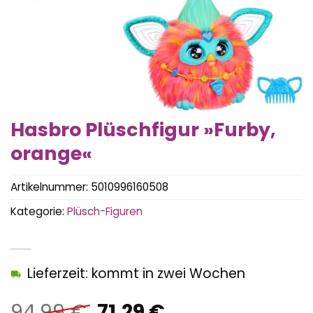
Hasbro Plüschfigur »Furby,
orange«
Artikelnummer:
5010996160508
Kategorie:
Plüsch-Figuren
Lieferzeit: kommt in zwei Wochen
Ursprünglicher
Aktueller
94,99
€
71,29
€