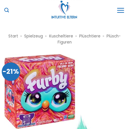
Zum
Inhalt
springen
Start
»
Spielzeug
»
Kuscheltiere
»
Plüschtiere
»
Plüsch-
Figuren
-21%