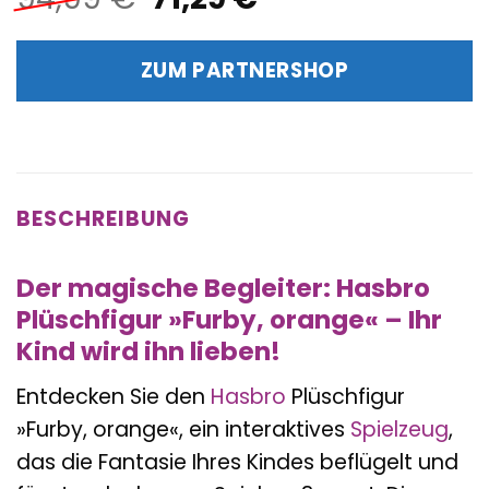
Preis
Preis
war:
ist:
ZUM PARTNERSHOP
94,99 €
71,29 €.
BESCHREIBUNG
Der magische Begleiter: Hasbro
Plüschfigur »Furby, orange« – Ihr
Kind wird ihn lieben!
Entdecken Sie den
Hasbro
Plüschfigur
»Furby, orange«, ein interaktives
Spielzeug
,
das die Fantasie Ihres Kindes beflügelt und