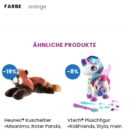
FARBE
orange
ÄHNLICHE PRODUKTE
-19%
-8%
Heunec® Kuscheltier
Vtech® Plüschfigur
»Misanimo, Roter Panda,
»KidiFriends, Styla, mein