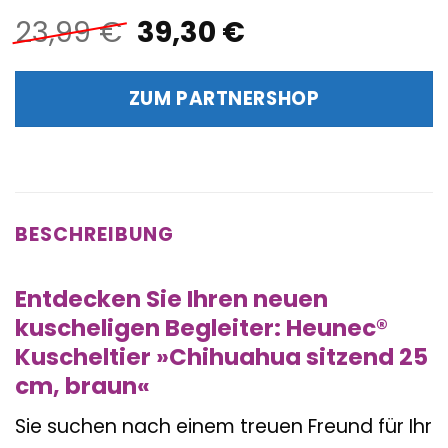
Ursprünglicher
Aktueller
23,99
€
39,30
€
Preis
Preis
war:
ist:
ZUM PARTNERSHOP
23,99 €
39,30 €.
BESCHREIBUNG
Entdecken Sie Ihren neuen
kuscheligen Begleiter: Heunec®
Kuscheltier »Chihuahua sitzend 25
cm, braun«
Sie suchen nach einem treuen Freund für Ihr