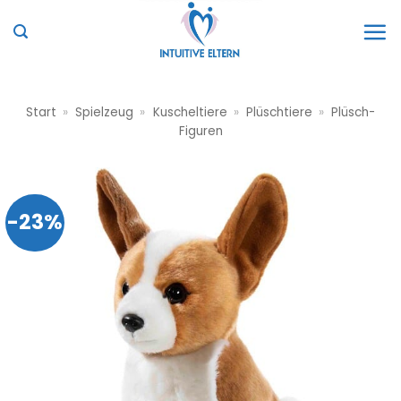
Zum
Inhalt
springen
Start
»
Spielzeug
»
Kuscheltiere
»
Plüschtiere
»
Plüsch-
Figuren
-23%