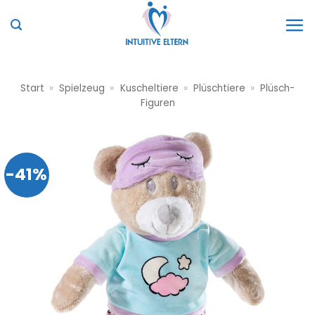
Zum
Inhalt
springen
Start
»
Spielzeug
»
Kuscheltiere
»
Plüschtiere
»
Plüsch-
Figuren
-41%