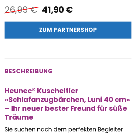
Ursprünglicher
Aktueller
26,99
€
41,90
€
Preis
Preis
war:
ist:
ZUM PARTNERSHOP
26,99 €
41,90 €.
BESCHREIBUNG
Heunec® Kuscheltier
»Schlafanzugbärchen, Luni 40 cm«
– Ihr neuer bester Freund für süße
Träume
Sie suchen nach dem perfekten Begleiter