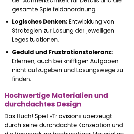
der Aufmerksamkeit für Details und die
gesamte Spielfeldanordnung.
Logisches Denken:
Entwicklung von
Strategien zur Lösung der jeweiligen
Legesituationen.
Geduld und Frustrationstoleranz:
Erlernen, auch bei kniffligen Aufgaben
nicht aufzugeben und Lösungswege zu
finden.
Hochwertige Materialien und
durchdachtes Design
Das Huch! Spiel »Triovision« überzeugt
durch seine durchdachte Konzeption und