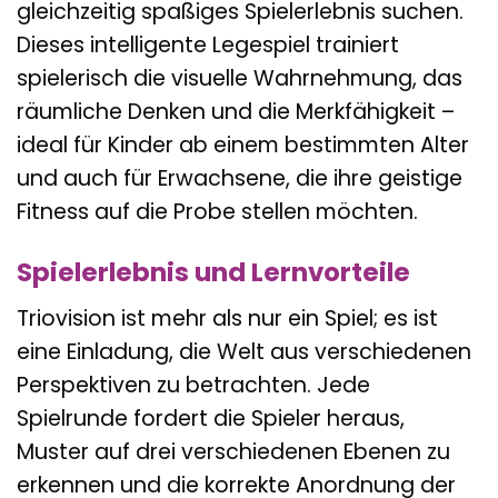
gleichzeitig spaßiges Spielerlebnis suchen.
Dieses intelligente Legespiel trainiert
spielerisch die visuelle Wahrnehmung, das
räumliche Denken und die Merkfähigkeit –
ideal für Kinder ab einem bestimmten Alter
und auch für Erwachsene, die ihre geistige
Fitness auf die Probe stellen möchten.
Spielerlebnis und Lernvorteile
Triovision ist mehr als nur ein Spiel; es ist
eine Einladung, die Welt aus verschiedenen
Perspektiven zu betrachten. Jede
Spielrunde fordert die Spieler heraus,
Muster auf drei verschiedenen Ebenen zu
erkennen und die korrekte Anordnung der