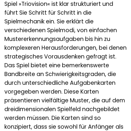
Spiel »Triovision« ist klar strukturiert und
führt Sie Schritt für Schritt in die
Spielmechanik ein. Sie erklärt die
verschiedenen Spielmodi, von einfachen
Mustererkennungsaufgaben bis hin zu
komplexeren Herausforderungen, bei denen
strategisches Vorausdenken gefragt ist.
Das Spiel bietet eine bemerkenswerte
Bandbreite an Schwierigkeitsgraden, die
durch unterschiedliche Aufgabenkarten
vorgegeben werden. Diese Karten
präsentieren vielfältige Muster, die auf dem
dreidimensionalen Spielfeld nachgebildet
werden müssen. Die Karten sind so
konzipiert, dass sie sowohl für Anfänger als