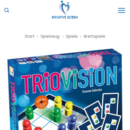
Zum
Inhalt
springen
Start
»
Spielzeug
»
Spiele
»
Brettspiele