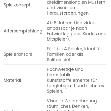
dreidimensionalen Mustern
Spielkonzept
und visuellen
Herausforderungen.
Ab 8 Jahren (individuell
anpassbar je nach
Altersempfehlung
Entwicklung des Kindes und
Mitspieler).
Für 1 bis 4 Spieler, ideal für
Spieleranzahl
Familien oder als
Solitärspiel.
Hochwertige und
formstabile
Material
Kunststoffelemente für
Langlebigkeit und sicheres
Spielen.
Visuelle Wahrnehmung,
räumliches Denken,