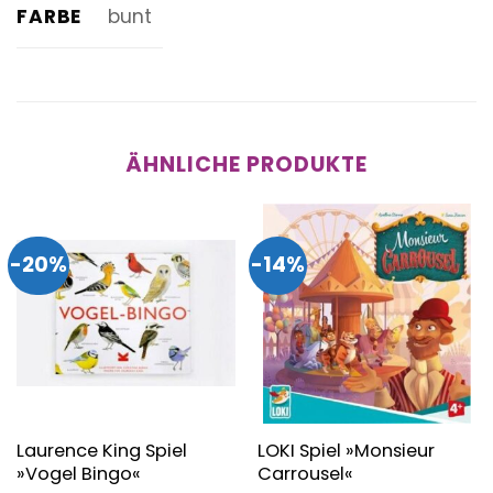
FARBE
bunt
ÄHNLICHE PRODUKTE
-20%
-14%
Laurence King Spiel
LOKI Spiel »Monsieur
»Vogel Bingo«
Carrousel«