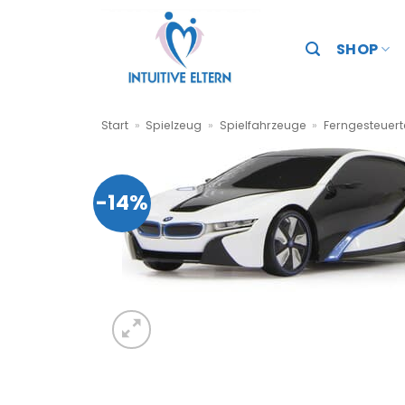
Zum
Inhalt
SHOP
springen
Start
»
Spielzeug
»
Spielfahrzeuge
»
Ferngesteuer
-14%