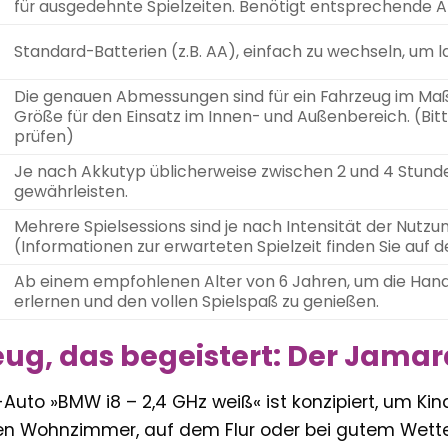
für ausgedehnte Spielzeiten. Benötigt entsprechende A
Standard-Batterien (z.B. AA), einfach zu wechseln, um l
Die genauen Abmessungen sind für ein Fahrzeug im Maßs
Größe für den Einsatz im Innen- und Außenbereich. (Bi
prüfen)
Je nach Akkutyp üblicherweise zwischen 2 und 4 Stunde
gewährleisten.
Mehrere Spielsessions sind je nach Intensität der Nutz
(Informationen zur erwarteten Spielzeit finden Sie au
Ab einem empfohlenen Alter von 6 Jahren, um die Hand
erlernen und den vollen Spielspaß zu genießen.
eug, das begeistert: Der Jamar
uto »BMW i8 – 2,4 GHz weiß« ist konzipiert, um Ki
n Wohnzimmer, auf dem Flur oder bei gutem Wette