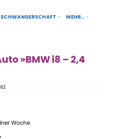
SCHWANGERSCHAFT
MEHR…
to »BMW i8 – 2,4
762
 einer Woche
nglicher
Aktueller
€