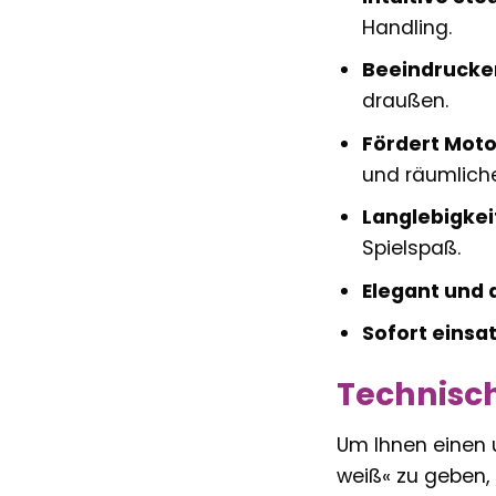
Handling.
Beeindrucke
draußen.
Fördert Moto
und räumlic
Langlebigkei
Spielspaß.
Elegant und a
Sofort einsat
Technisch
Um Ihnen einen 
weiß« zu geben,