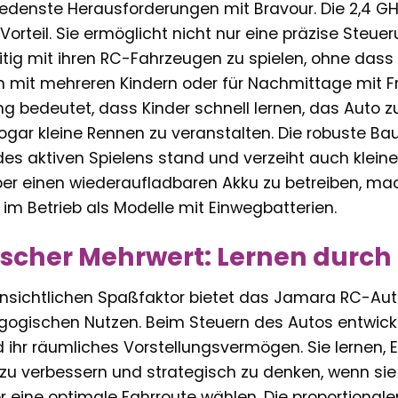
edenste Herausforderungen mit Bravour. Die 2,4 GH
orteil. Sie ermöglicht nicht nur eine präzise Steu
itig mit ihren RC-Fahrzeugen zu spielen, ohne das
ien mit mehreren Kindern oder für Nachmittage mit
g bedeutet, dass Kinder schnell lernen, das Auto z
gar kleine Rennen zu veranstalten. Die robuste Ba
es aktiven Spielens stand und verzeiht auch klein
er einen wiederaufladbaren Akku zu betreiben, ma
im Betrieb als Modelle mit Einwegbatterien.
cher Mehrwert: Lernen durch 
sichtlichen Spaßfaktor bietet das Jamara RC-Auto
gogischen Nutzen. Beim Steuern des Autos entwick
 ihr räumliches Vorstellungsvermögen. Sie lernen,
 zu verbessern und strategisch zu denken, wenn sie
 eine optimale Fahrroute wählen. Die proportional