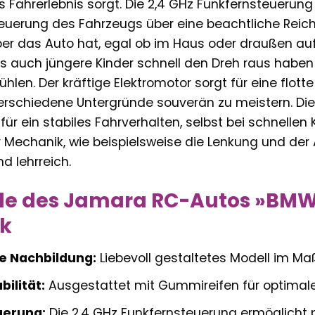
Fahrerlebnis sorgt. Die 2,4 GHz Funkfernsteuerung
euerung des Fahrzeugs über eine beachtliche Reichw
über das Auto hat, egal ob im Haus oder draußen auf 
ss auch jüngere Kinder schnell den Dreh raus habe
hlen. Der kräftige Elektromotor sorgt für eine flot
rschiedene Untergründe souverän zu meistern. Die
ür ein stabiles Fahrverhalten, selbst bei schnellen K
Mechanik, wie beispielsweise die Lenkung und der 
d lehrreich.
ile des Jamara RC-Autos »BMW 
ck
e Nachbildung:
Liebevoll gestaltetes Modell im Maß
ilität:
Ausgestattet mit Gummireifen für optimalen
uerung:
Die 2,4 GHz Funkfernsteuerung ermöglicht p