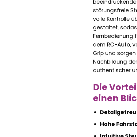
beeindruckendes 
störungsfreie St
volle Kontrolle 
gestaltet, soda
Fernbedienung fü
dem RC-Auto, ve
Grip und sorgen f
Nachbildung der 
authentischer un
Die Vorte
einen Bli
Detailgetreu
Hohe Fahrstab
Intuitive Ste