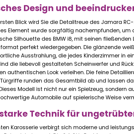
ches Design und beeindrucken
rsten Blick wird Sie die Detailtreue des Jamara RC
es Element wurde sorgfältig nachempfunden, um de
ische Silhouette des BMW i8, mit seinen fließenden L
informat perfekt wiedergegeben. Die glänzende weiß
ortliche Ausstrahlung, die jedes Kinderzimmer in e
ind die liebevoll gestalteten Scheinwerfer und Rüc
authentischen Look verleihen. Die feine Detaillie
Türgriffe runden das Gesamtbild ab und lassen da
ieses Modell ist nicht nur ein Spielzeug, sondern a
hochwertige Automobile auf spielerische Weise vermi
starke Technik für ungetrübt
ten Karosserie verbirgt sich moderne und leistungss