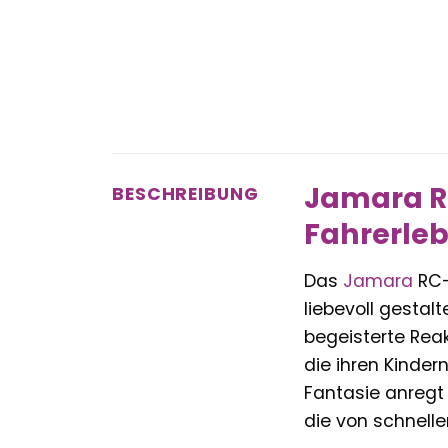
Jamara RC
BESCHREIBUNG
Fahrerleb
Das
Jamara
RC-
liebevoll gesta
begeisterte Reakt
die ihren Kinde
Fantasie anregt 
die von schnell