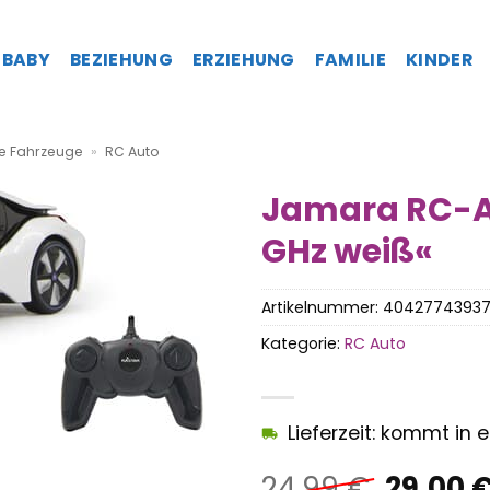
BABY
BEZIEHUNG
ERZIEHUNG
FAMILIE
KINDER
te Fahrzeuge
»
RC Auto
Jamara RC-Au
GHz weiß«
Artikelnummer:
4042774393
Kategorie:
RC Auto
Lieferzeit: kommt in
Ursprü
24,99
€
29,00