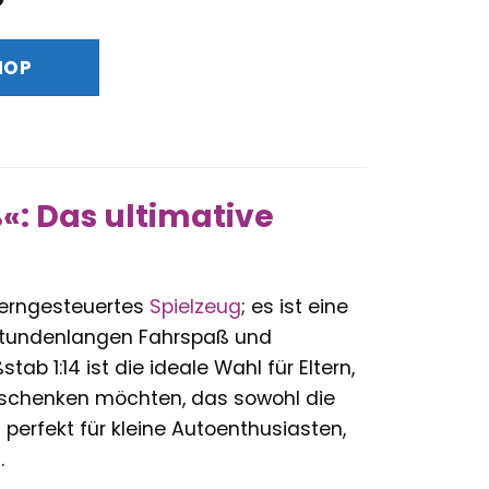
Preis
ist:
HOP
€
29,00 €.
«: Das ultimative
ferngesteuertes
Spielzeug
; es ist eine
 stundenlangen Fahrspaß und
ab 1:14 ist die ideale Wahl für Eltern,
s schenken möchten, das sowohl die
 perfekt für kleine Autoenthusiasten,
.