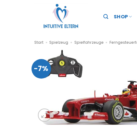
Zum
Inhalt
SHOP
springen
Start
»
Spielzeug
»
Spielfahrzeuge
»
Ferngesteuer
-7%