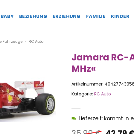
BABY
BEZIEHUNG
ERZIEHUNG
FAMILIE
KINDER
te Fahrzeuge
»
RC Auto
Jamara RC-Aut
MHz«
Artikelnummer:
4042774395
Kategorie:
RC Auto
Lieferzeit: kommt in
Ursprü
35,99
€
42,79