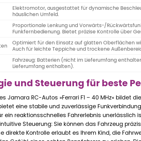
Elektromotor, ausgestattet für dynamische Beschleu
häuslichen Umfeld.
Proportionale Lenkung und Vorwärts-/Rückwärtsfunkt
Funkfernbedienung. Bietet präzise Kontrolle über Ge
Optimiert für den Einsatz auf glatten Oberflächen 
ten
Auch für leichte Teppiche und trockene Außenberei
Fahrzeug: Batterien (nicht im Lieferumfang enthalten
Lieferumfang enthalten).
ie und Steuerung für beste P
es Jamara RC-Autos »Ferrari F1 – 40 MHz« bildet di
bietet eine stabile und zuverlässige Funkverbindu
r ein reaktionsschnelles Fahrerlebnis unerlässlich 
intuitive Steuerung: Sie können das Fahrzeug präz
 direkte Kontrolle erlaubt es Ihrem Kind, die Fahrwe