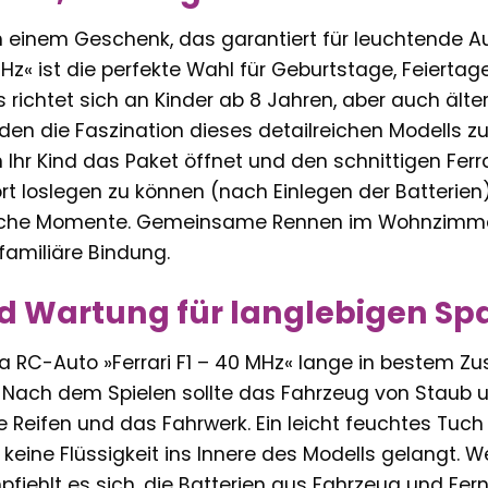
 einem Geschenk, das garantiert für leuchtende 
 MHz« ist die perfekte Wahl für Geburtstage, Feierta
 richtet sich an Kinder ab 8 Jahren, aber auch älte
n die Faszination dieses detailreichen Modells zu 
 Ihr Kind das Paket öffnet und den schnittigen Ferra
ort loslegen zu können (nach Einlegen der Batterien
iche Momente. Gemeinsame Rennen im Wohnzimmer 
familiäre Bindung.
d Wartung für langlebigen Sp
 RC-Auto »Ferrari F1 – 40 MHz« lange in bestem Zus
. Nach dem Spielen sollte das Fahrzeug von Staub 
 Reifen und das Fahrwerk. Ein leicht feuchtes Tuch 
 keine Flüssigkeit ins Innere des Modells gelangt. 
pfiehlt es sich, die Batterien aus Fahrzeug und Fe