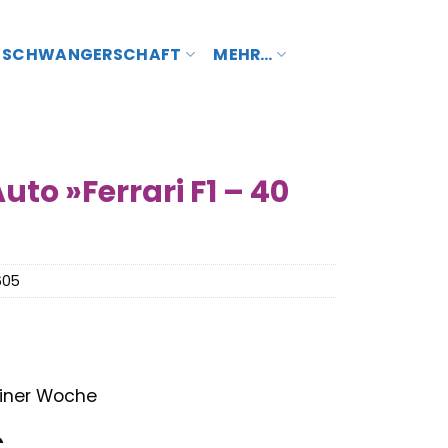
SCHWANGERSCHAFT
MEHR…
o »Ferrari F1 – 40
605
 einer Woche
nglicher
Aktueller
€