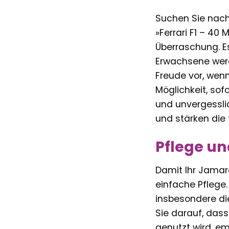
Suchen Sie nach
»Ferrari F1 – 40
Überraschung. Es
Erwachsene werde
Freude vor, wenn
Möglichkeit, sof
und unvergessl
und stärken die 
Pflege un
Damit Ihr Jamara
einfache Pflege
insbesondere die
Sie darauf, dass
genutzt wird, em