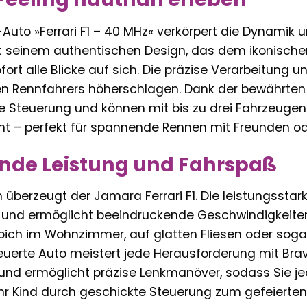
uto »Ferrari F1 – 40 MHz« verkörpert die Dynamik u
 seinem authentischen Design, das dem ikonischen 
fort alle Blicke auf sich. Die präzise Verarbeitung
nen Rennfahrers höherschlagen. Dank der bewährte
e Steuerung und können mit bis zu drei Fahrzeugen 
 – perfekt für spannende Rennen mit Freunden ode
nde Leistung und Fahrspaß
h überzeugt der Jamara Ferrari F1. Die leistungsstark
und ermöglicht beeindruckende Geschwindigkeiten
ich im Wohnzimmer, auf glatten Fliesen oder soga
uerte Auto meistert jede Herausforderung mit Bravou
 und ermöglicht präzise Lenkmanöver, sodass Sie je
 Ihr Kind durch geschickte Steuerung zum gefeierte