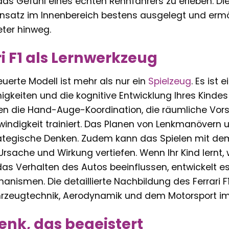
as Gefühl eines echten Rennfahrers zu erleben. Die
insatz im Innenbereich bestens ausgelegt und erm
ter hinweg.
ri F1 als Lernwerkzeug
uerte Modell ist mehr als nur ein
Spielzeug
. Es ist
gkeiten und die kognitive Entwicklung Ihres Kindes
n die Hand-Auge-Koordination, die räumliche Vorst
indigkeit trainiert. Das Planen von Lenkmanövern
ategische Denken. Zudem kann das Spielen mit de
Ursache und Wirkung vertiefen. Wenn Ihr Kind lernt,
as Verhalten des Autos beeinflussen, entwickelt e
nismen. Die detaillierte Nachbildung des Ferrar
hrzeugtechnik, Aerodynamik und dem Motorsport i
enk, das begeistert