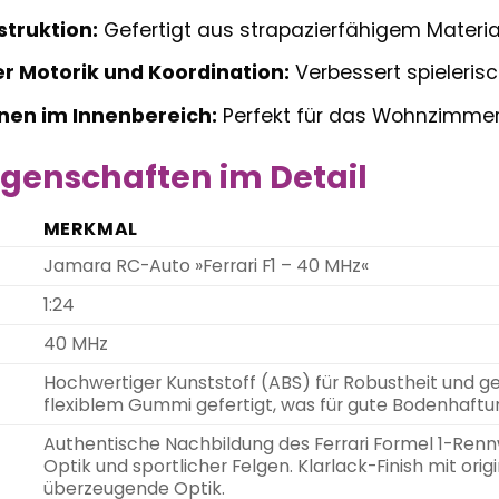
truktion:
Gefertigt aus strapazierfähigem Materia
r Motorik und Koordination:
Verbessert spieleris
nnen im Innenbereich:
Perfekt für das Wohnzimmer
genschaften im Detail
MERKMAL
Jamara RC-Auto »Ferrari F1 – 40 MHz«
1:24
40 MHz
Hochwertiger Kunststoff (ABS) für Robustheit und ge
flexiblem Gummi gefertigt, was für gute Bodenhaftun
Authentische Nachbildung des Ferrari Formel 1-Rennwa
Optik und sportlicher Felgen. Klarlack-Finish mit ori
überzeugende Optik.