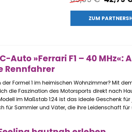
Preis
war:
ZUM PARTNERS
35,99 
-Auto »Ferrari F1 – 40 MHz«: A
e Rennfahrer
n der Formel 1 im heimischen Wohnzimmer? Mit de
ich die Faszination des Motorsports direkt nach Ha
Modell im Maßstab 1:24 ist das ideale Geschenk für
h für Sammler und Väter, die ihre Leidenschaft fü
Feeling hautnah erleben