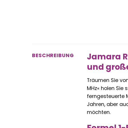
Jamara RC
BESCHREIBUNG
und groß
Träumen Sie vo
MHz« holen Sie s
ferngesteuerte 
Jahren, aber auc
möchten.
Formel 1-