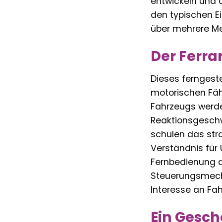
entwickeln und d
den typischen E
über mehrere Me
Der Ferra
Dieses ferngeste
motorischen Fähi
Fahrzeugs werde
Reaktionsgeschw
schulen das str
Verständnis für 
Fernbedienung d
Steuerungsmecha
Interesse an Fa
Ein Gesch