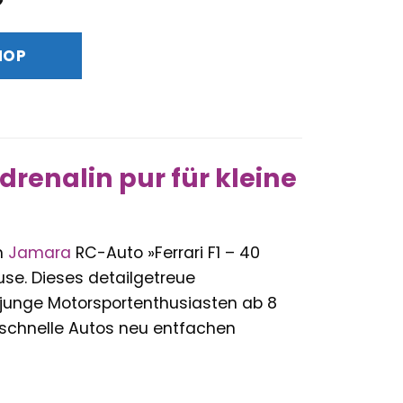
Preis
ist:
HOP
€
42,79 €.
drenalin pur für kleine
m
Jamara
RC-Auto »Ferrari F1 – 40
use. Dieses detailgetreue
 junge Motorsportenthusiasten ab 8
r schnelle Autos neu entfachen