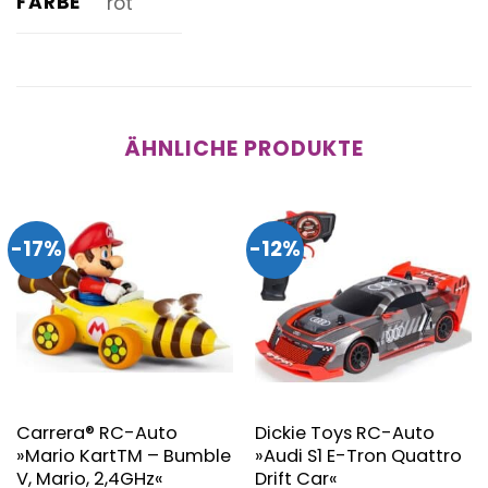
FARBE
rot
ÄHNLICHE PRODUKTE
-17%
-12%
Carrera® RC-Auto
Dickie Toys RC-Auto
»Mario KartTM – Bumble
»Audi S1 E-Tron Quattro
V, Mario, 2,4GHz«
Drift Car«