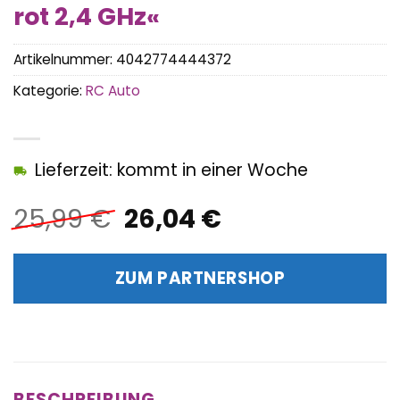
rot 2,4 GHz«
Artikelnummer:
4042774444372
Kategorie:
RC Auto
Lieferzeit: kommt in einer Woche
Ursprünglicher
Aktueller
25,99
€
26,04
€
Preis
Preis
war:
ist:
ZUM PARTNERSHOP
25,99 €
26,04 €.
BESCHREIBUNG