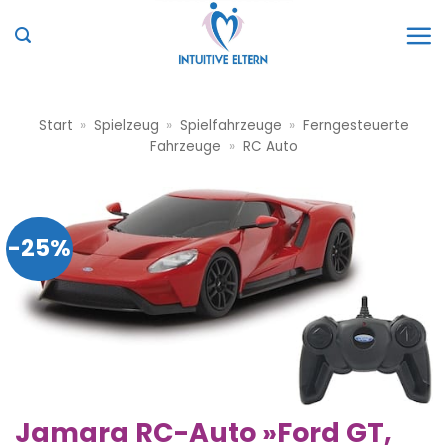
Zum
Inhalt
springen
Start
»
Spielzeug
»
Spielfahrzeuge
»
Ferngesteuerte
Fahrzeuge
»
RC Auto
-25%
Jamara RC-Auto »Ford GT,