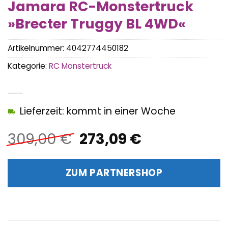
Jamara RC-Monstertruck
»Brecter Truggy BL 4WD«
Artikelnummer:
4042774450182
Kategorie:
RC Monstertruck
Lieferzeit: kommt in einer Woche
Ursprünglicher
Aktueller
309,00
€
273,09
€
Preis
Preis
war:
ist:
ZUM PARTNERSHOP
309,00 €
273,09 €.