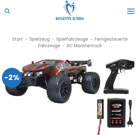
Zum
Inhalt
springen
Start
»
Spielzeug
»
Spielfahrzeuge
»
Ferngesteuerte
Fahrzeuge
»
RC Monstertruck
-2%