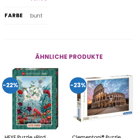
FARBE
bunt
ÄHNLICHE PRODUKTE
-22%
-23%
HEYE Puzzle »Bird
Clementoni® Puzzle