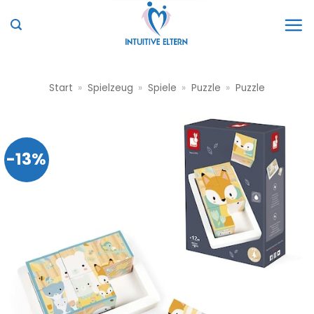
Zum
Inhalt
springen
Start
»
Spielzeug
»
Spiele
»
Puzzle
»
Puzzle
-13%