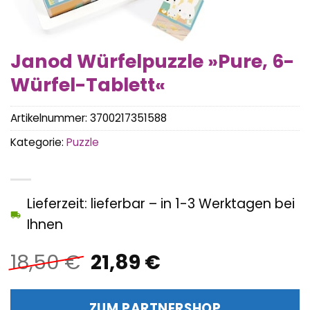
Janod Würfelpuzzle »Pure, 6-
Würfel-Tablett«
Artikelnummer:
3700217351588
Kategorie:
Puzzle
Lieferzeit: lieferbar – in 1-3 Werktagen bei
Ihnen
Ursprünglicher
Aktueller
18,50
€
21,89
€
Preis
Preis
war:
ist:
ZUM PARTNERSHOP