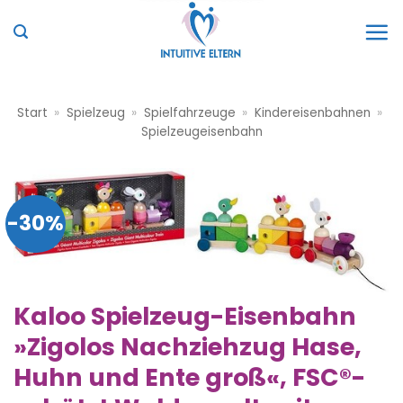
Zum
Inhalt
springen
Start
»
Spielzeug
»
Spielfahrzeuge
»
Kindereisenbahnen
»
Spielzeugeisenbahn
-30%
Kaloo Spielzeug-Eisenbahn
»Zigolos Nachziehzug Hase,
Huhn und Ente groß«, FSC®-