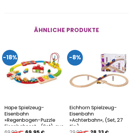
ÄHNLICHE PRODUKTE
-18%
-8%
Hape Spielzeug-
Eichhorn Spielzeug-
Eisenbahn
Eisenbahn
»Regenbogen-Puzzle
»Achterbahn«, (Set, 27
Eisenbahnset«, (Set), aus
tlg.)
Ursprünglicher
Aktueller
Ursprünglicher
Aktueller
69,99
€
69,95
€
29,99
€
28,33
€
Holz