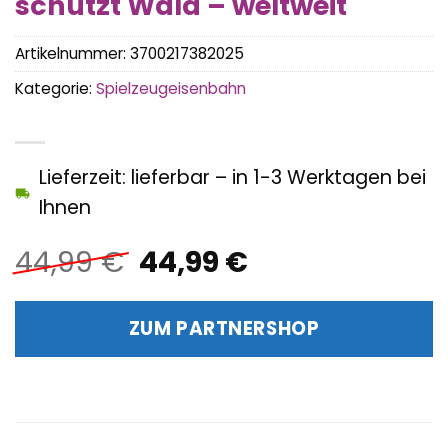
schützt Wald – weltweit
Artikelnummer:
3700217382025
Kategorie:
Spielzeugeisenbahn
Lieferzeit: lieferbar – in 1-3 Werktagen bei
Ihnen
Ursprünglicher
Aktueller
44,99
€
44,99
€
Preis
Preis
war:
ist:
ZUM PARTNERSHOP
44,99 €
44,99 €.