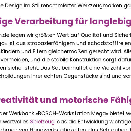
e Design im Stil renommierter Werkzeugmarken gar
ge Verarbeitung für langlebi
ern.de legen wir größten Wert auf Qualität und Siche
a« ist aus strapazierfähigem und schadstofffreiem
Kindern und Eltern gleichermaßen gerecht wird. Al
vermeiden, und die stabile Konstruktion sorgt dafü
en sicher steht. Das Set beinhaltet eine Vielzahl v
hbildungen ihrer echten Gegenstücke sind und somit
reativität und motorische Fäh
 der Werkbank »BOSCH-Workstation Mega« bietet weit
 wertvolles
Spielzeug
, das die Entwicklung wichtige
hmen von Handwerkstätigkeiten, das Schrauben, 