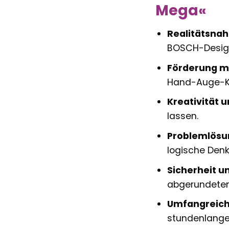
Mega«
Realitätsnah
BOSCH-Design
Förderung mo
Hand-Auge-Ko
Kreativität u
lassen.
Problemlösu
logische Denk
Sicherheit u
abgerundeten 
Umfangreich
stundenlange