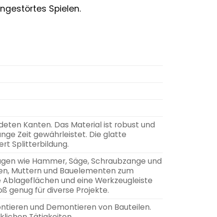
ngestörtes Spielen.
deten Kanten. Das Material ist robust und
ange Zeit gewährleistet. Die glatte
t Splitterbildung.
ugen wie Hammer, Säge, Schraubzange und
uben, Muttern und Bauelementen zum
e Ablageflächen und eine Werkzeugleiste
ß genug für diverse Projekte.
ntieren und Demontieren von Bauteilen.
lichen Tätigkeiten.