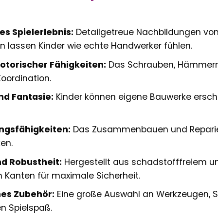
es Spielerlebnis:
Detailgetreue Nachbildungen von
 lassen Kinder wie echte Handwerker fühlen.
torischer Fähigkeiten:
Das Schrauben, Hämmern u
ordination.
nd Fantasie:
Kinder können eigene Bauwerke erschaf
ngsfähigkeiten:
Das Zusammenbauen und Reparier
en.
nd Robustheit:
Hergestellt aus schadstofffreiem u
Kanten für maximale Sicherheit.
es Zubehör:
Eine große Auswahl an Werkzeugen, Sc
n Spielspaß.