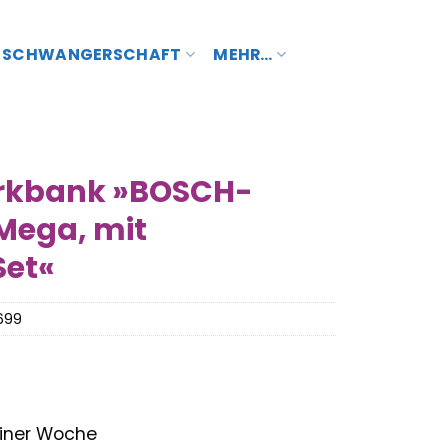
SCHWANGERSCHAFT
MEHR…
erkbank »BOSCH-
Mega, mit
Set«
699
 einer Woche