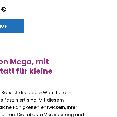
ünglicher
Aktueller
6
€
Preis
ist:
HOP
 €
138,26 €.
on Mega, mit
att für kleine
Set« ist die ideale Wahl für alle
 fasziniert sind. Mit diesem
che Fähigkeiten entwickeln, ihrer
hlüpfen. Die robuste Verarbeitung und