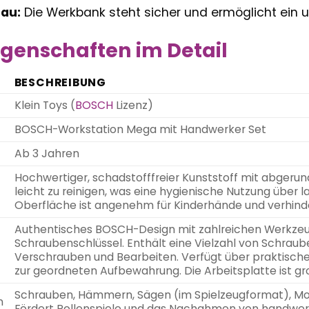
bau:
Die Werkbank steht sicher und ermöglicht ein u
genschaften im Detail
BESCHREIBUNG
Klein Toys (
BOSCH
Lizenz)
BOSCH-Workstation Mega mit Handwerker Set
Ab 3 Jahren
Hochwertiger, schadstofffreier Kunststoff mit abgerun
leicht zu reinigen, was eine hygienische Nutzung über l
Oberfläche ist angenehm für Kinderhände und verhinder
Authentisches BOSCH-Design mit zahlreichen Werkze
Schraubenschlüssel. Enthält eine Vielzahl von Schra
Verschrauben und Bearbeiten. Verfügt über praktisch
zur geordneten Aufbewahrung. Die Arbeitsplatte ist gro
Schrauben, Hämmern, Sägen (im Spielzeugformat), Mo
n
Fördert Rollenspiele und das Nachahmen von handwerk