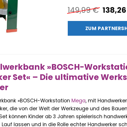
Urspr
149,99
€
138,2
Preis
war:
ZUM PARTNERS
149,99
ielwerkbank »BOSCH-Workstati
r Set« – Die ultimative Werkst
er
rkbank »BOSCH-Workstation
Mega
, mit Handwerker 
er, die von der Welt der Werkzeuge und des Bauens
t können Kinder ab 3 Jahren spielerisch handwerkli
en Lauf lassen und in die Rolle echter Handwerker sc