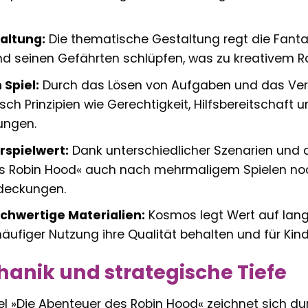
faltung:
Die thematische Gestaltung regt die Fantasi
d seinen Gefährten schlüpfen, was zu kreativem Rol
 Spiel:
Durch das Lösen von Aufgaben und das Ve
risch Prinzipien wie Gerechtigkeit, Hilfsbereitschaf
ungen.
spielwert:
Dank unterschiedlicher Szenarien und d
s Robin Hood« auch nach mehrmaligem Spielen n
deckungen.
ochwertige Materialien:
Kosmos legt Wert auf langl
häufiger Nutzung ihre Qualität behalten und für Kin
anik und strategische Tiefe
l »Die Abenteuer des Robin Hood« zeichnet sich du