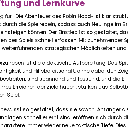
itung und Lernkurve
g für »Die Abenteuer des Robin Hood« ist klar struktu
itt durch die Spielregeln, sodass auch Neulinge im Br
insteigen können. Der Einstieg ist so gestaltet, d
ien des Spiels schnell erfassen. Mit zunehmender S
 weiterführenden strategischen Möglichkeiten und N
zuheben ist die didaktische Aufbereitung. Das Spie
tigkeit und Hilfsbereitschaft, ohne dabei den Zeig
streiten, sind spannend und fesselnd, und die Erfol
es Erreichen der Ziele haben, stärken das Selbstb
 Spiel.
t bewusst so gestaltet, dass sie sowohl Anfänger al
dlagen schnell erlernt sind, eröffnen sich durch d
Charaktere immer wieder neue taktische Tiefe. Dies