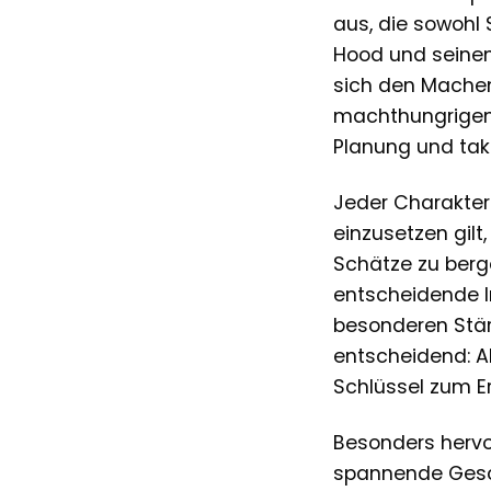
aus, die sowohl 
Hood und seinen 
sich den Machen
machthungrigen P
Planung und tak
Jeder Charakter 
einzusetzen gilt
Schätze zu berge
entscheidende I
besonderen Stärk
entscheidend: A
Schlüssel zum Er
Besonders hervor
spannende Geschi