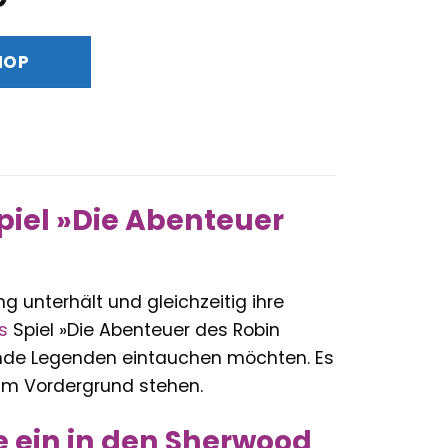
Preis
ist:
HOP
€
47,90 €.
piel »Die Abenteuer
g unterhält und gleichzeitig ihre
s
Spiel »Die Abenteuer des Robin
nende Legenden eintauchen möchten. Es
 im Vordergrund stehen.
e ein in den Sherwood