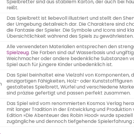
Spielbretter sind aus stabilem Karton, der auch bei hä
reißt.
Das Spielbrett ist liebevoll illustriert und stellt den 
der Umgebung detailreich dar. Die Charaktere sind ch
die Fantasie der Spieler. Die Symbole und Icons sind kl
Übersichtlichkeit während des Spiels zu gewährleisten.
Alle verwendeten Materialien entsprechen den streng
Spielzeug
. Die Farben sind auf Wasserbasis und ungifti
Weichmacher oder andere bedenkliche Substanzen ver
Spiel auch für jüngere Kinder unbedenklich ist.
Das Spiel beinhaltet eine Vielzahl von Komponenten, da
einzigartigen Fähigkeiten, Holz- oder Kunststofffiguren
n
gestaltetes Spielbrett, Würfel und verschiedene Marke
sind präzise gefertigt und passen perfekt zusammen.
Das Spiel wird vom renommierten Kosmos Verlag her
mit langer Tradition in der Entwicklung und Produktio
Edition »Die Abenteuer des Robin Hood« wurde speziell f
zugängliche und dennoch tiefgehende Spielerfahrung 