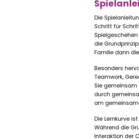
Spielanle
Die Spielanleitun
Schritt für Schr
Spielgeschehen e
die Grundprinzip
Familie dann die
Besonders hervor
Teamwork, Gerech
Sie gemeinsam be
durch gemeinsam
am gemeinsamen
Die Lernkurve is
Während die Grun
Interaktion der 