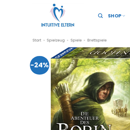
Zum
Inhalt
SHOP
springen
Start
»
Spielzeug
»
Spiele
»
Brettspiele
-24%