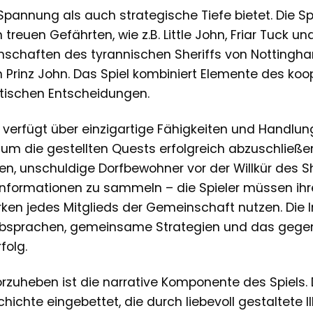
Spannung als auch strategische Tiefe bietet. Die Spi
treuen Gefährten, wie z.B. Little John, Friar Tuck 
schaften des tyrannischen Sheriffs von Nottingh
rinz John. Das Spiel kombiniert Elemente des koop
tischen Entscheidungen.
verfügt über einzigartige Fähigkeiten und Handlun
, um die gestellten Quests erfolgreich abzuschließ
n, unschuldige Dorfbewohner vor der Willkür des S
nformationen zu sammeln – die Spieler müssen ihr
en jedes Mitglieds der Gemeinschaft nutzen. Die In
bsprachen, gemeinsame Strategien und das gegens
folg.
zuheben ist die narrative Komponente des Spiels. D
chte eingebettet, die durch liebevoll gestaltete 