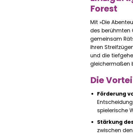
Forest
Mit »Die Abenteu
des berühmten Ge
gemeinsam Rätse
ihren Streifzüge
und die tiefgeh
gleichermaßen b
Die Vortei
Förderung v
Entscheidunge
spielerische 
Stärkung de
zwischen den 