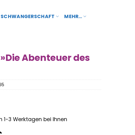
SCHWANGERSCHAFT
MEHR…
 »Die Abenteuer des
65
– in 1-3 Werktagen bei Ihnen
nglicher
Aktueller
€