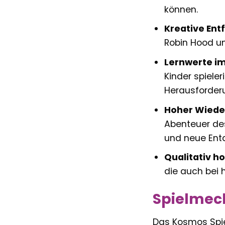
können.
Kreative Ent
Robin Hood un
Lernwerte im
Kinder spiele
Herausforder
Hoher Wieder
Abenteuer de
und neue Ent
Qualitativ h
die auch bei 
Spielmech
Das Kosmos Spie