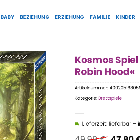
BABY
BEZIEHUNG
ERZIEHUNG
FAMILIE
KINDER
Kosmos Spiel
Robin Hood«
Artikelnummer:
40020516805
Kategorie:
Brettspiele
Lieferzeit: lieferbar 
Ursprü
49,99
€
47,90