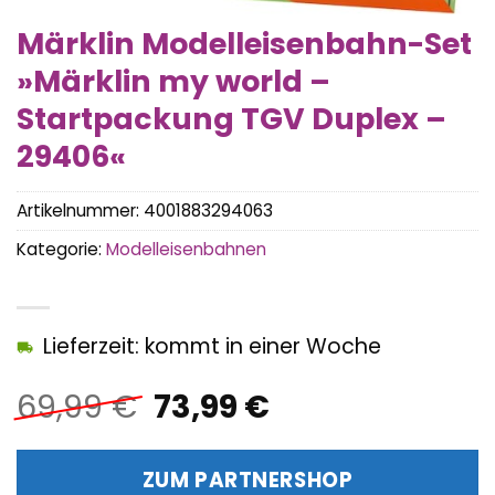
Märklin Modelleisenbahn-Set
»Märklin my world –
Startpackung TGV Duplex –
29406«
Artikelnummer:
4001883294063
Kategorie:
Modelleisenbahnen
Lieferzeit: kommt in einer Woche
Ursprünglicher
Aktueller
69,99
€
73,99
€
Preis
Preis
war:
ist:
ZUM PARTNERSHOP