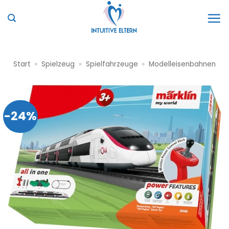
Zum
Inhalt
springen
Start
»
Spielzeug
»
Spielfahrzeuge
»
Modelleisenbahnen
-24%