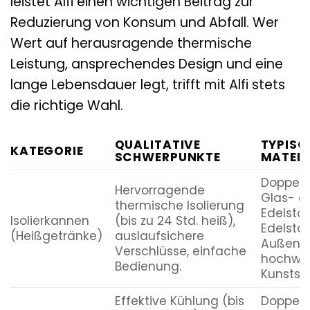
leistet Alfi einen wichtigen Beitrag zur
Reduzierung von Konsum und Abfall. Wer
Wert auf herausragende thermische
Leistung, ansprechendes Design und eine
lange Lebensdauer legt, trifft mit Alfi stets
die richtige Wahl.
QUALITATIVE
TYPISC
KATEGORIE
SCHWERPUNKTE
MATERI
Doppelw
Hervorragende
Glas- o
thermische Isolierung
Edelstah
Isolierkannen
(bis zu 24 Std. heiß),
Edelstah
(Heißgetränke)
auslaufsichere
Außenm
Verschlüsse, einfache
hochwer
Bedienung.
Kunststo
Effektive Kühlung (bis
Doppelw