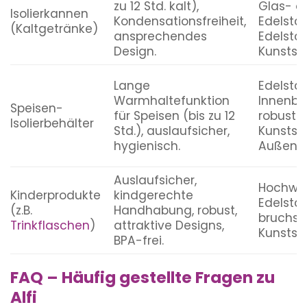
zu 12 Std. kalt),
Glas- o
Isolierkannen
Kondensationsfreiheit,
Edelstah
(Kaltgetränke)
ansprechendes
Edelsta
Design.
Kunstst
Lange
Edelstah
Warmhaltefunktion
Innenbeh
Speisen-
für Speisen (bis zu 12
robuste
Isolierbehälter
Std.), auslaufsicher,
Kunstst
hygienisch.
Außenhü
Auslaufsicher,
Hochwer
Kinderprodukte
kindgerechte
Edelstah
(z.B.
Handhabung, robust,
bruchsi
Trinkflaschen
)
attraktive Designs,
Kunststo
BPA-frei.
FAQ – Häufig gestellte Fragen zu
Alfi