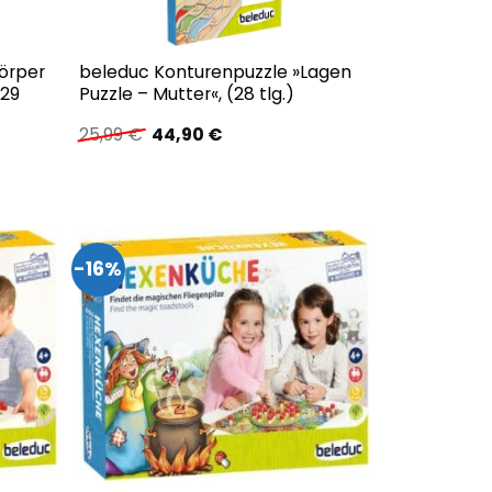
örper
beleduc Konturenpuzzle »Lagen
(29
Puzzle – Mutter«, (28 tlg.)
Ursprünglicher
Aktueller
25,99
€
44,90
€
Preis
Preis
war:
ist:
25,99 €
44,90 €.
-16%