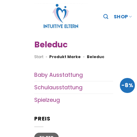
Zum
Inhalt
SHOP
springen
Beleduc
Start
»
Produkt Marke
»
Beleduc
Baby Ausstattung
-8%
Schulausstattung
Spielzeug
PREIS
Min.
Max.