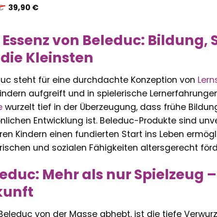
Ursprünglicher
Aktueller
€
39,90
€
Preis
Preis
war:
ist:
29,99 €
39,90 €.
 Essenz von Beleduc: Bildung, 
 die Kleinsten
uc steht für eine durchdachte Konzeption von
Lern
indern aufgreift und in spielerische Lernerfahrunge
e
wurzelt tief in der Überzeugung, dass frühe Bildung
nlichen Entwicklung ist. Beleduc-Produkte sind unv
hren Kindern einen fundierten Start ins Leben ermögl
ischen und sozialen Fähigkeiten altersgerecht för
educ: Mehr als nur Spielzeug – 
kunft
eleduc von der Masse abhebt, ist die tiefe Verwurz