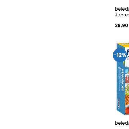
beledu
Jahres
39,9
-12%
beledu