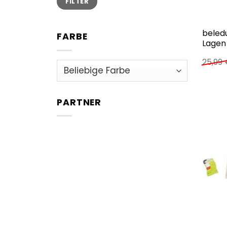
FILTER
Preis
Preis
beled
FARBE
Lagen 
25,99
PARTNER