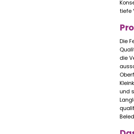
Konse
tiefe
Pro
Die F
Quali
die V
aussc
Oberf
Klein
und s
Langl
quali
Beled
Das