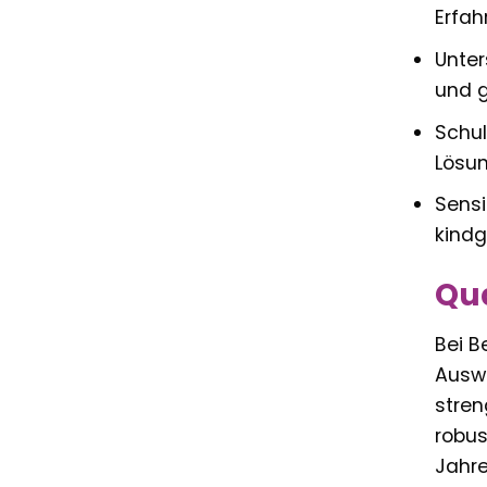
Erfah
Unter
und g
Schul
Lösu
Sensi
kindg
Qua
Bei B
Auswa
stren
robus
Jahre