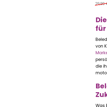
29,99
Die
für
Beled
von K
Mark
persö
die i
motor
Bel
Zu
Was B