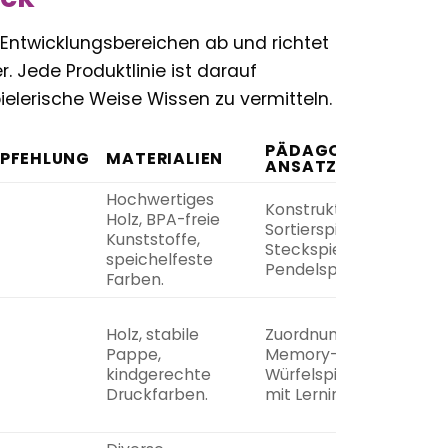
 Entwicklungsbereichen ab und richtet
. Jede Produktlinie ist darauf
ielerische Weise Wissen zu vermitteln.
PÄDAGOGISCHER
PFEHLUNG
MATERIALIEN
ANSATZ
Hochwertiges
Konstruktionsspielzeug
Holz, BPA-freie
Sortierspiele,
Kunststoffe,
Steckspiele,
speichelfeste
Pendelspiele, Labyrinth
Farben.
Holz, stabile
Zuordnungsspiele,
Pappe,
Memory-Spiele,
kindgerechte
Würfelspiele,
Brettspiel
Druckfarben.
mit Lerninhalten.