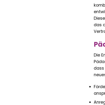
kombi
entwi
Diese
das d
Vertr
Päd
Die E
Pädag
dass 
neues
Förde
anspr
Anre