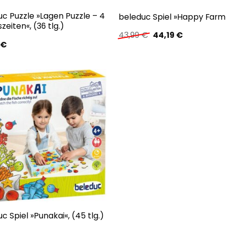
c Puzzle »Lagen Puzzle – 4
beleduc Spiel »Happy Farm
zeiten«, (36 tlg.)
Ursprünglicher
Aktueller
43,99
€
44,19
€
Preis
Preis
0
€
war:
ist:
43,99 €
44,19 €.
c Spiel »Punakai«, (45 tlg.)