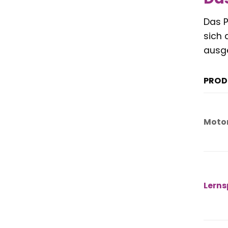
Das P
sich 
ausge
PROD
Motor
Lerns