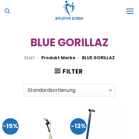
Zum
Inhalt
springen
BLUE GORILLAZ
Start
»
Produkt Marke
»
BLUE GORILLAZ
FILTER
-15%
-13%