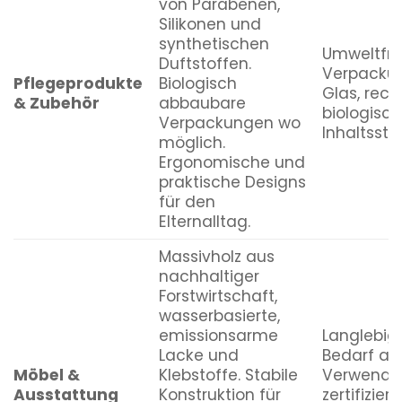
von Parabenen,
Silikonen und
synthetischen
Umweltfre
Duftstoffen.
Verpackun
Pflegeprodukte
Biologisch
Glas, recy
& Zubehör
abbaubare
biologisc
Verpackungen wo
Inhaltsstof
möglich.
Ergonomische und
praktische Designs
für den
Elternalltag.
Massivholz aus
nachhaltiger
Forstwirtschaft,
wasserbasierte,
emissionsarme
Langlebigk
Lacke und
Bedarf an
Möbel &
Klebstoffe. Stabile
Verwendu
Ausstattung
Konstruktion für
zertifizier