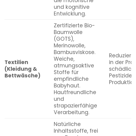
die motorische
und kognitive
Entwicklung.
Zertifizierte Bio-
Baumwolle
(GOTS),
Merinowolle,
Bambusviskose.
Reduziert
Weiche,
Textilien
in der Pro
atmungsaktive
(Kleidung &
schädlich
Stoffe für
Bettwäsche)
Pestizide 
empfindliche
Produktio
Babyhaut.
Hautfreundliche
und
strapazierfähige
Verarbeitung.
Natürliche
Inhaltsstoffe, frei