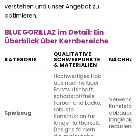
verstehen und unser Angebot zu
optimieren.
BLUE GORILLAZ im Detail: Ein
Überblick über Kernbereiche
QUALITATIVE
KATEGORIE
SCHWERPUNKTE
NACHHAL
& MATERIALIEN
Hochwertiges Holz
aus nachhaltiger
Forstwirtschaft,
schadstofffreie
Verwendu
Farben und Lacke,
Kunststoff
robuste
Spielzeug
abbaubar
Konstruktion für
langlebig
lange Haltbarkeit.
reduzieren
Designs fördern