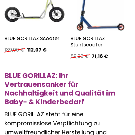
BLUE GORILLAZ
BLUE GORILLAZ Scooter
Stuntscooter
Ursprünglicher
Aktueller
139,90
€
112,07
€
Preis
Preis
Ursprünglicher
Aktueller
89,90
€
71,16
€
war:
ist:
Preis
Preis
139,90 €
112,07 €.
war:
ist:
89,90 €
71,16 €.
BLUE GORILLAZ: Ihr
Vertrauensanker für
Nachhaltigkeit und Qualität im
Baby- & Kinderbedarf
BLUE GORILLAZ steht für eine
kompromisslose Verpflichtung zu
umweltfreundlicher Herstellung und