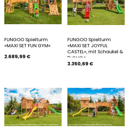
FUNGOO Spielturm
FUNGOO Spielturm
»MAXI SET FUN GYM«
»MAXI SET JOYFUL
CASTEL«, mit Schaukel &
2.689,99
€
Rutsche,
3.350,69
€
Klettererweiterung,
Spielhaus, Sandkasten