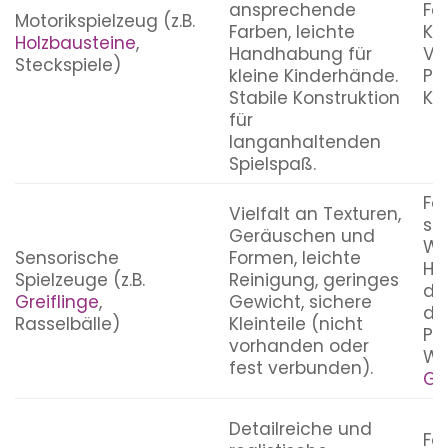
ansprechende
Fe
Motorikspielzeug (z.B.
Farben, leichte
Ko
Holzbausteine
,
Handhabung für
Vo
Steckspiele)
kleine Kinderhände.
Pr
Stabile Konstruktion
Kre
für
langanhaltenden
Spielspaß.
Fö
Vielfalt an Texturen,
se
Geräuschen und
Wa
Sensorische
Formen, leichte
Hö
Spielzeuge (z.B.
Reinigung, geringes
de
Greiflinge
,
Gewicht, sichere
du
Rasselbälle)
Kleinteile (nicht
Pr
vorhanden oder
Wi
fest verbunden).
Ge
Detailreiche und
Fö