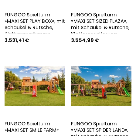
FUNGOO Spielturm
FUNGOO Spielturm
»MAXI SET PLAY BOX«, mit
»MAXI SET SIZED PLAZA«,
Schaukel & Rutsche,
mit Schaukel & Rutsche,
Klettererweiterung,
Klettererweiterung,
3.531,41
€
3.554,99
€
Spielhaus, Sandkasten
Spielhaus, Sandkasten
FUNGOO Spielturm
FUNGOO Spielturm
»MAXI SET SMILE FARM«
»MAXI SET SPIDER LAND«,