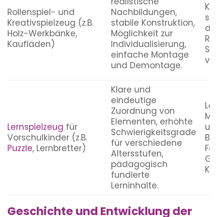
realistische
Kre
Rollenspiel- und
Nachbildungen,
so
Kreativspielzeug (z.B.
stabile Konstruktion,
du
Holz-Werkbänke,
Möglichkeit zur
Rol
Kaufläden)
Individualisierung,
Sp
einfache Montage
vo
und Demontage.
Klare und
eindeutige
Lo
Zuordnung von
Mu
Elementen, erhöhte
Lernspielzeug
für
un
Schwierigkeitsgrade
Vorschulkinder (z.B.
Bu
für verschiedene
Puzzle
, Lernbretter)
Fa
Altersstufen,
Ge
pädagogisch
Ko
fundierte
Lerninhalte.
Geschichte und Entwicklung der