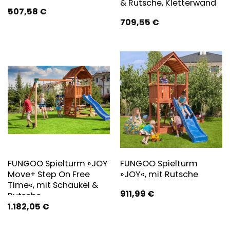
& Rutsche, Kletterwand
507,58
€
709,55
€
FUNGOO Spielturm »JOY
FUNGOO Spielturm
Move+ Step On Free
»JOY«, mit Rutsche
Time«, mit Schaukel &
911,99
€
Rutsche
1.182,05
€