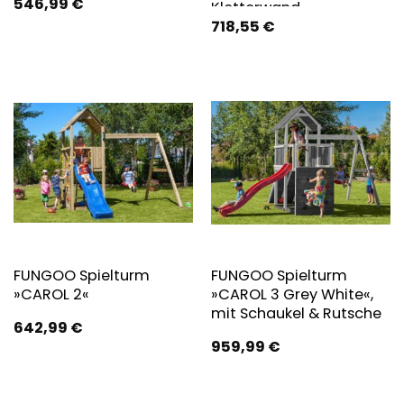
546,99
€
Kletterwand
718,55
€
FUNGOO Spielturm
FUNGOO Spielturm
»CAROL 2«
»CAROL 3 Grey White«,
mit Schaukel & Rutsche
642,99
€
959,99
€