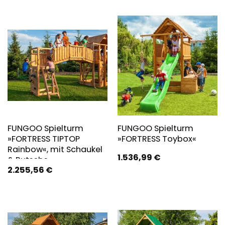
FUNGOO Spielturm
FUNGOO Spielturm
»FORTRESS TIPTOP
»FORTRESS Toybox«
Rainbow«, mit Schaukel
1.536,99
€
& Rutsche,
2.255,56
€
Klettererweiterung,
Sandkasten