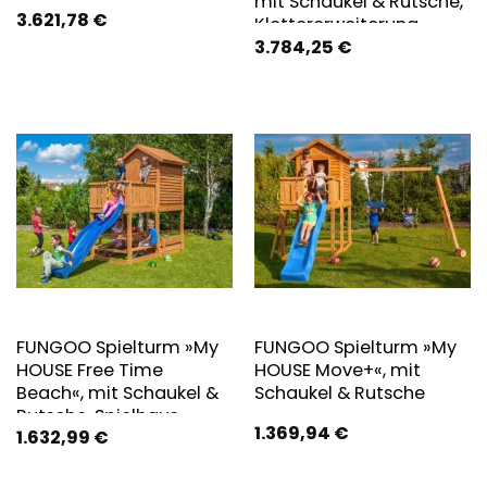
mit Schaukel & Rutsche,
3.621,78
€
Klettererweiterung
3.784,25
€
FUNGOO Spielturm »My
FUNGOO Spielturm »My
HOUSE Free Time
HOUSE Move+«, mit
Beach«, mit Schaukel &
Schaukel & Rutsche
Rutsche, Spielhaus,
1.369,94
€
1.632,99
€
Sandkasten, Picknick-
Tisch