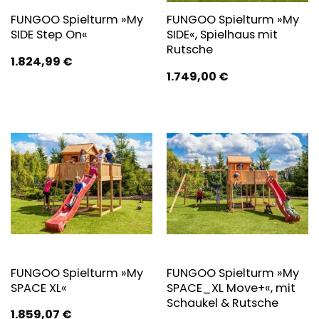
FUNGOO Spielturm »My
FUNGOO Spielturm »My
SIDE Step On«
SIDE«, Spielhaus mit
Rutsche
1.824,99
€
1.749,00
€
FUNGOO Spielturm »My
FUNGOO Spielturm »My
SPACE XL«
SPACE_XL Move+«, mit
Schaukel & Rutsche
1.859,07
€