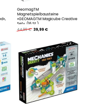
GeomagTM
Magnetspielbausteine
d«,
»GEOMAGTM Magicube Creative
Set«, (16 St.)
Ursprünglicher
Aktueller
44,99
€
39,99
€
Preis
Preis
war:
ist:
44,99 €
39,99 €.