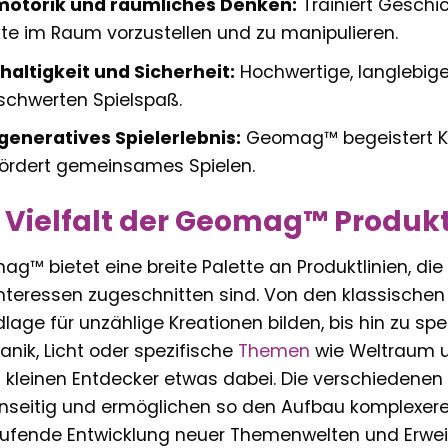
motorik und räumliches Denken:
Trainiert Geschic
te im Raum vorzustellen und zu manipulieren.
altigkeit und Sicherheit:
Hochwertige, langlebige
chwerten Spielspaß.
generatives Spielerlebnis:
Geomag™ begeistert K
ördert gemeinsames Spielen.
 Vielfalt der Geomag™ Produk
g™ bietet eine breite Palette an Produktlinien, die
nteressen zugeschnitten sind. Von den klassischen
lage für unzählige Kreationen bilden, bis hin zu spez
nik, Licht oder spezifische
Themen
wie Weltraum un
 kleinen Entdecker etwas dabei. Die verschiedenen 
seitig und ermöglichen so den Aufbau komplexerer 
aufende Entwicklung neuer Themenwelten und Erweit