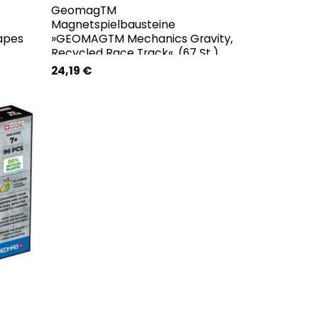
GeomagTM
Magnetspielbausteine
apes
»GEOMAGTM Mechanics Gravity,
Recycled Race Track«, (67 St.)
24,19
€