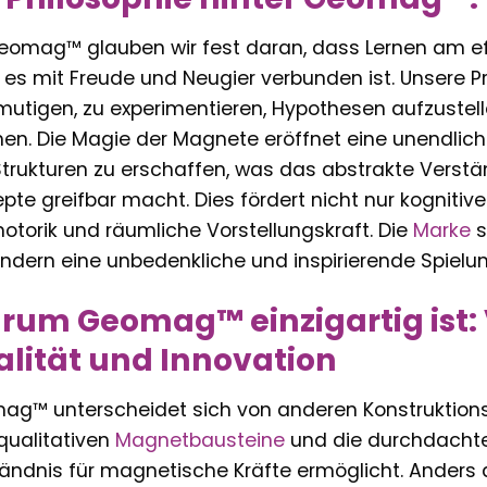
eomag™ glauben wir fest daran, dass Lernen am eff
es mit Freude und Neugier verbunden ist. Unsere P
mutigen, zu experimentieren, Hypothesen aufzustel
n. Die Magie der Magnete eröffnet eine unendliche
trukturen zu erschaffen, was das abstrakte Verstä
pte greifbar macht. Dies fördert nicht nur kognitiv
otorik und räumliche Vorstellungskraft. Die
Marke
s
ndern eine unbedenkliche und inspirierende Spielu
um Geomag™ einzigartig ist:
lität und Innovation
g™ unterscheidet sich von anderen Konstruktions
ualitativen
Magnetbausteine
und die durchdachte K
ändnis für magnetische Kräfte ermöglicht. Anders 