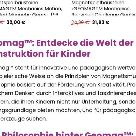
tspielbausteine
Magnetspielbausteine
AGTM Mechanics Motion,
»GEOMAGTM Mechanics,
led Magnetic Gears«, (96
Recycled Challenge Goal!«,
St.)
Ursprünglicher
Aktueller
Ursprünglicher
Aktueller
€
32,00
€
24,99
€
31,93
€
Preis
Preis
Preis
Preis
war:
ist:
war:
ist:
44,99 €
32,00 €.
24,99 €
31,93 €.
omag™: Entdecke die Welt der
struktion für Kinder
g™ steht für innovative und pädagogisch wertvolle
pielerische Weise an die Prinzipien von Magnetismu
sophie basiert auf der Förderung von Kreativität, 
chem Denken durch interaktives und faszinierendes
ltern, die ihren Kindern nicht nur Unterhaltung, sond
ngsgrundlage bieten möchten, und für pädagogische
erkzeuge suchen.
 Philosophie hinter Geomag™: