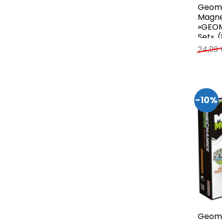
Geom
Magne
»GEOM
Set«, (
24,99
-10%
Geom