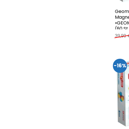
Geom
Magne
»GEOM
(60 St
39,99
-16%