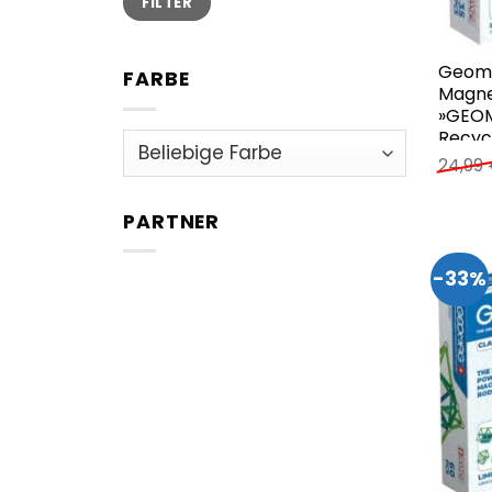
FILTER
Preis
Preis
Geom
FARBE
Magne
»GEOM
Recycl
24,99
PARTNER
-33%