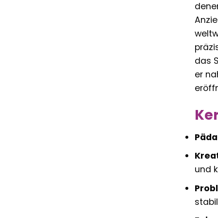
denen
Anzie
weltw
präzi
das S
er na
eröff
Ke
Päda
Kreat
und k
Prob
stabi