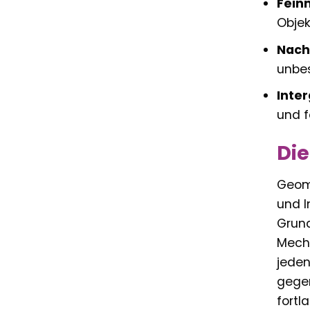
Fein
Objek
Nachh
unbes
Inter
und f
Die
Geoma
und I
Grund
Mecha
jeden
gegen
fortl