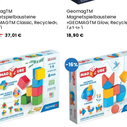
agTM
GeomagTM
tspielbausteine
Magnetspielbausteine
AGTM Classic, Recycled«,
»GEOMAGTM Glow, Recycle
.)
(42 St.)
Ursprünglicher
Aktueller
€
37,01
€
18,90
€
Preis
Preis
war:
ist:
39,99 €
37,01 €.
-16%