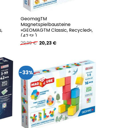
GeomagTM
Magnetspielbausteine
,
»GEOMAGTM Classic, Recycled«,
(42 St.)
Ursprünglicher
Aktueller
29,99
€
20,23
€
Preis
Preis
war:
ist:
29,99 €
20,23 €.
-33%