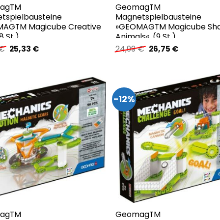
agTM
GeomagTM
tspielbausteine
Magnetspielbausteine
AGTM Magicube Creative
»GEOMAGTM Magicube Sh
8 St.)
Animals«, (9 St.)
Ursprünglicher
Aktueller
Ursprünglicher
Aktueller
€
25,33
€
24,99
€
26,75
€
Preis
Preis
Preis
Preis
war:
ist:
war:
ist:
24,99 €
25,33 €.
24,99 €
26,75 €.
-12%
agTM
GeomagTM