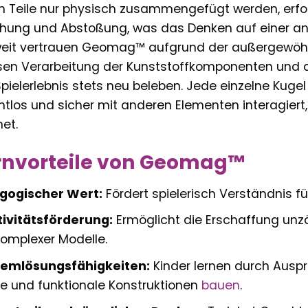
 Teile nur physisch zusammengefügt werden, erfo
hung und Abstoßung, was das Denken auf einer an
eit vertrauen Geomag™ aufgrund der außergewöhnl
sen Verarbeitung der Kunststoffkomponenten und de
pielerlebnis stets neu beleben. Jede einzelne Kugel 
htlos und sicher mit anderen Elementen interagiert
net.
rnvorteile von Geomag™
gogischer Wert:
Fördert spielerisch Verständnis f
ivitätsförderung:
Ermöglicht die Erschaffung unzä
omplexer Modelle.
lemlösungsfähigkeiten:
Kinder lernen durch Auspr
le und funktionale Konstruktionen
bauen
.