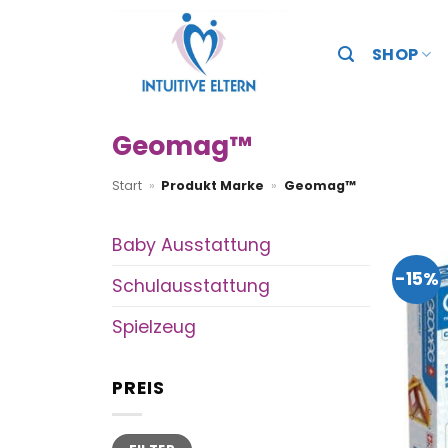
Zum
Inhalt
SHOP
springen
Geomag™
Start
»
Produkt Marke
»
Geomag™
Baby Ausstattung
-15%
Schulausstattung
Spielzeug
PREIS
Min.
Max.