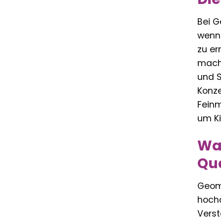
Bei G
wenn 
zu er
mache
und S
Konze
Feinm
um Ki
War
Qua
Geoma
hochq
Verst