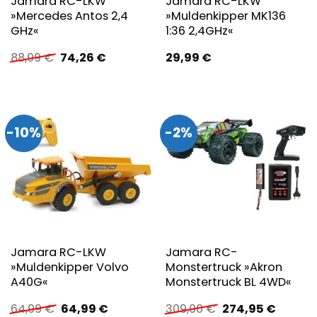
Jamara RC-LKW
Jamara RC-LKW
»Mercedes Antos 2,4
»Muldenkipper MK136
GHz«
1:36 2,4GHz«
Ursprünglicher
Aktueller
88,99
€
74,26
€
29,99
€
Preis
Preis
war:
ist:
88,99 €
74,26 €.
-10%
-2%
Jamara RC-LKW
Jamara RC-
»Muldenkipper Volvo
Monstertruck »Akron
A40G«
Monstertruck BL 4WD«
Ursprünglicher
Aktueller
Ursprünglicher
Aktuell
64,99
€
64,99
€
309,00
€
274,95
€