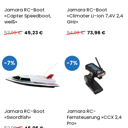
Jamara RC-Boot
Jamara RC-Boot
»Capter Speedboot,
»Climater Li-Ion 7,4V 2,4
weiß«
GHz«
Ursprünglicher
Aktueller
Ursprünglicher
Aktueller
53,99
€
45,23
€
94,99
€
73,96
€
Preis
Preis
Preis
Preis
war:
ist:
war:
ist:
53,99 €
45,23 €.
94,99 €
73,96 €.
-7%
-7%
Jamara RC-Boot
Jamara RC-
»Swordfish«
Fernsteuerung »CCX 2,4
Pro«
Ursprünglicher
Aktueller