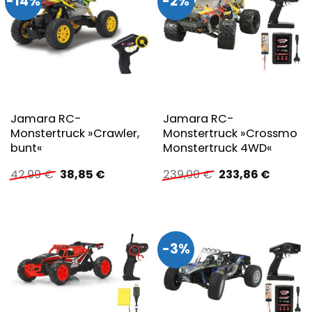
-14%
-2%
Jamara RC-
Jamara RC-
Monstertruck »Crawler,
Monstertruck »Crossmo
bunt«
Monstertruck 4WD«
Ursprünglicher
Aktueller
Ursprünglicher
Aktuell
42,99
€
38,85
€
239,00
€
233,86
€
Preis
Preis
Preis
Preis
war:
ist:
war:
ist:
42,99 €
38,85 €.
239,00 €
233,86 
-3%