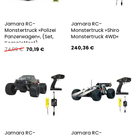
Jamara RC-
Jamara RC-
Monstertruck »Polizei
Monstertruck »Shiro
Panzerwagen«, (Set,
Monstertruck 4WD«
Komplettset)
240,36
€
Ursprünglicher
Aktueller
74,99
€
70,19
€
Preis
Preis
war:
ist:
74,99 €
70,19 €.
Jamara RC-
Jamara RC-