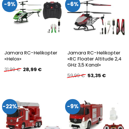
-9%
-6%
Jamara RC-Helikopter
Jamara RC-Helikopter
»Helox«
»RC Floater Altitude 2,4
GHz 3,5 Kanal«
Ursprünglicher
Aktueller
31,99
€
28,99
€
Preis
Preis
Ursprünglicher
Aktueller
59,99
€
53,35
€
war:
ist:
Preis
Preis
31,99 €
28,99 €.
war:
ist:
59,99 €
53,35 €.
-22%
-9%