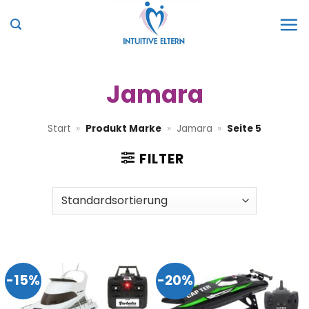
Zum
Inhalt
springen
Jamara
Start
»
Produkt Marke
»
Jamara
»
Seite 5
FILTER
-15%
-20%