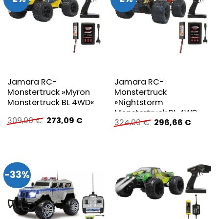
Jamara RC-
Jamara RC-
Monstertruck »Myron
Monstertruck
Monstertruck BL 4WD«
»Nightstorm
Monstertruck BL 4WD«
Ursprünglicher
Aktueller
309,00
€
273,09
€
Ursprünglicher
Aktuell
324,00
€
296,66
€
Preis
Preis
Preis
Preis
war:
ist:
war:
ist:
309,00 €
273,09 €.
324,00 €
296,66 
-33%