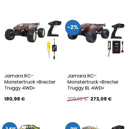
Preis
Preis
Preis
Preis
war:
ist:
war:
ist:
64,99 €
64,99 €.
309,00 €
274,95 
-2%
Jamara RC-
Jamara RC-
Monstertruck »Brecter
Monstertruck »Brecter
Truggy 4WD«
Truggy BL 4WD«
Ursprünglicher
Aktuell
180,98
€
309,00
€
273,09
€
Preis
Preis
war:
ist:
309,00 €
273,09 