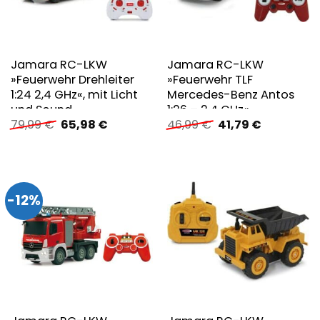
Jamara RC-LKW
Jamara RC-LKW
»Feuerwehr Drehleiter
»Feuerwehr TLF
1:24 2,4 GHz«, mit Licht
Mercedes-Benz Antos
und Sound
1:26 – 2,4 GHz«
Ursprünglicher
Aktueller
Ursprünglicher
Aktueller
79,99
€
65,98
€
46,99
€
41,79
€
Preis
Preis
Preis
Preis
war:
ist:
war:
ist:
79,99 €
65,98 €.
46,99 €
41,79 €.
-12%