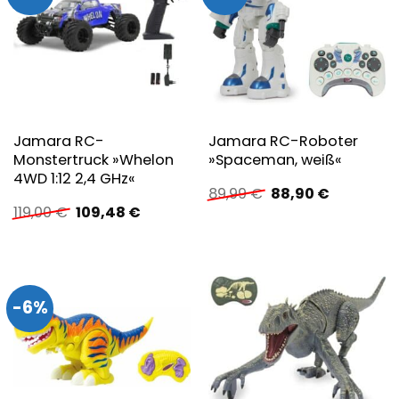
Jamara RC-
Jamara RC-Roboter
Monstertruck »Whelon
»Spaceman, weiß«
4WD 1:12 2,4 GHz«
Ursprünglicher
Aktueller
89,99
€
88,90
€
Preis
Preis
Ursprünglicher
Aktueller
119,00
€
109,48
€
war:
ist:
Preis
Preis
89,99 €
88,90 €.
war:
ist:
119,00 €
109,48 €.
-6%