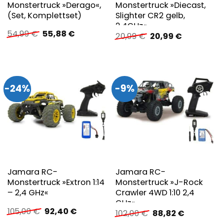
Monstertruck »Derago«,
Monstertruck »Diecast,
(Set, Komplettset)
Slighter CR2 gelb,
2,4GHz«
Ursprünglicher
Aktueller
54,99
€
55,88
€
Ursprünglicher
Aktueller
20,99
€
20,99
€
Preis
Preis
Preis
Preis
war:
ist:
war:
ist:
54,99 €
55,88 €.
20,99 €
20,99 €.
-24%
-9%
Jamara RC-
Jamara RC-
Monstertruck »Extron 1:14
Monstertruck »J-Rock
– 2,4 GHz«
Crawler 4WD 1:10 2,4
GHz«
Ursprünglicher
Aktueller
105,00
€
92,40
€
Ursprünglicher
Aktueller
102,00
€
88,82
€
Preis
Preis
Preis
Preis