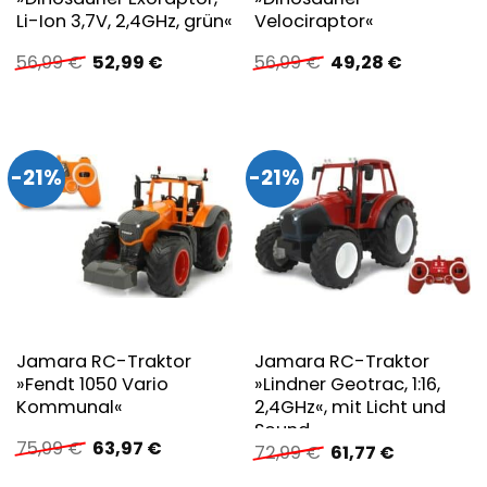
Li-Ion 3,7V, 2,4GHz, grün«
Velociraptor«
Ursprünglicher
Aktueller
Ursprünglicher
Aktueller
56,99
€
52,99
€
56,99
€
49,28
€
Preis
Preis
Preis
Preis
war:
ist:
war:
ist:
56,99 €
52,99 €.
56,99 €
49,28 €.
-21%
-21%
Jamara RC-Traktor
Jamara RC-Traktor
»Fendt 1050 Vario
»Lindner Geotrac, 1:16,
Kommunal«
2,4GHz«, mit Licht und
Sound
Ursprünglicher
Aktueller
75,99
€
63,97
€
Ursprünglicher
Aktueller
72,99
€
61,77
€
Preis
Preis
Preis
Preis
war:
ist:
war:
ist: