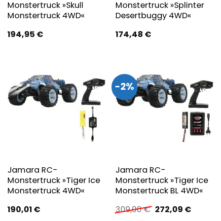
Monstertruck »Skull
Monstertruck »Splinter
Monstertruck 4WD«
Desertbuggy 4WD«
194,95
€
174,48
€
-2%
Jamara RC-
Jamara RC-
Monstertruck »Tiger Ice
Monstertruck »Tiger Ice
Monstertruck 4WD«
Monstertruck BL 4WD«
Ursprünglicher
Aktuell
190,01
€
309,00
€
272,09
€
Preis
Preis