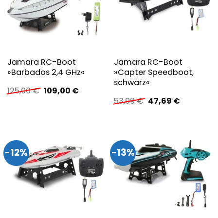
Jamara RC-Boot
Jamara RC-Boot
»Barbados 2,4 GHz«
»Capter Speedboot,
schwarz«
Ursprünglicher
Aktueller
125,00
€
109,00
€
Preis
Preis
Ursprünglicher
Aktueller
53,99
€
47,69
€
war:
ist:
Preis
Preis
125,00 €
109,00 €.
war:
ist:
53,99 €
47,69 €.
-12%
-13%