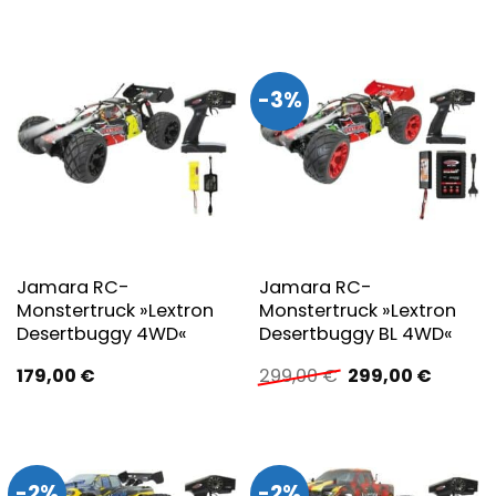
war:
ist:
war:
ist:
105,00 €
92,40 €.
102,00 €
88,82 €.
-3%
Jamara RC-
Jamara RC-
Monstertruck »Lextron
Monstertruck »Lextron
Desertbuggy 4WD«
Desertbuggy BL 4WD«
Ursprünglicher
Aktuell
179,00
€
299,00
€
299,00
€
Preis
Preis
war:
ist:
299,00 €
299,00 
-2%
-2%