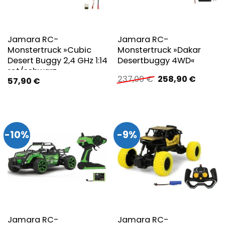
Jamara RC-
Jamara RC-
Monstertruck »Cubic
Monstertruck »Dakar
Desert Buggy 2,4 GHz 1:14
Desertbuggy 4WD«
rot/schwarz«
Ursprünglicher
Aktuell
237,00
€
258,90
€
57,90
€
Preis
Preis
war:
ist:
237,00 €
258,90 
-10%
-9%
Jamara RC-
Jamara RC-