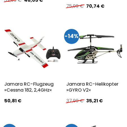
52,99
€
46,05
€
Preis
Preis
Ursprünglicher
Aktueller
75,99
€
70,74
€
war:
ist:
Preis
Preis
52,99 €
46,05 €.
war:
ist:
75,99 €
70,74 €.
-14%
Jamara RC-Flugzeug
Jamara RC-Helikopter
»Cessna 182, 2,4GHz«
»GYRO V2«
Ursprünglicher
Aktueller
50,81
€
37,99
€
35,21
€
Preis
Preis
war:
ist:
37,99 €
35,21 €.