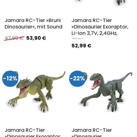
Jamara RC-Tier »Bruni
Jamara RC-Tier
Dinosaurier«, mit Sound
»Dinosaurier Exoraptor,
Li-Ion 3,7V, 2,4GHz,
Ursprünglicher
Aktueller
47,99
€
53,90
€
grau«
Preis
Preis
52,99
€
war:
ist:
47,99 €
53,90 €.
-12%
-22%
Jamara RC-Tier
Jamara RC-Tier
»Dinosaurier Exoraptor,
»Dinosaurier