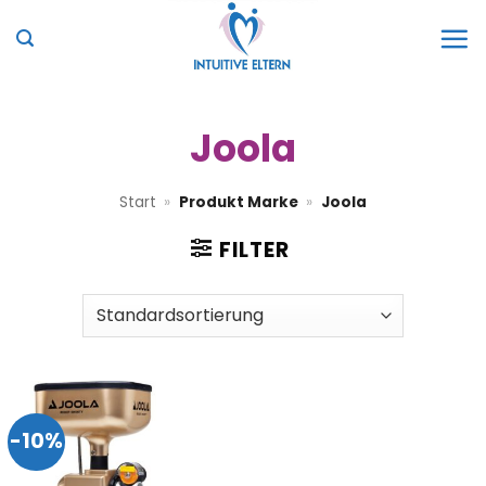
Zum
Inhalt
springen
Joola
Start
»
Produkt Marke
»
Joola
FILTER
-10%