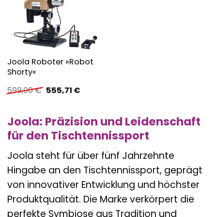
Joola Roboter »Robot
Shorty«
Ursprünglicher
Aktueller
599,00
€
555,71
€
Preis
Preis
war:
ist:
599,00 €
555,71 €.
Joola: Präzision und Leidenschaft
für den Tischtennissport
Joola steht für über fünf Jahrzehnte
Hingabe an den Tischtennissport, geprägt
von innovativer Entwicklung und höchster
Produktqualität. Die Marke verkörpert die
perfekte Symbiose aus Tradition und