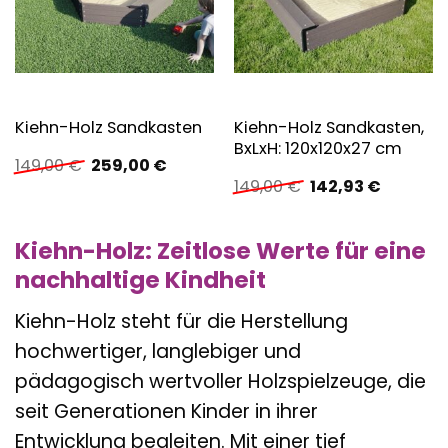
Kiehn-Holz Sandkasten,
Kiehn-Holz Sandkasten
BxLxH: 120x120x27 cm
Ursprünglicher
Aktueller
149,00
€
259,00
€
Preis
Preis
Ursprünglicher
Aktuelle
149,00
€
142,93
€
war:
ist:
Preis
Preis
149,00 €
259,00 €.
war:
ist:
149,00 €
142,93 €
Kiehn-Holz: Zeitlose Werte für eine
nachhaltige Kindheit
Kiehn-Holz steht für die Herstellung
hochwertiger, langlebiger und
pädagogisch wertvoller Holzspielzeuge, die
seit Generationen Kinder in ihrer
Entwicklung begleiten. Mit einer tief