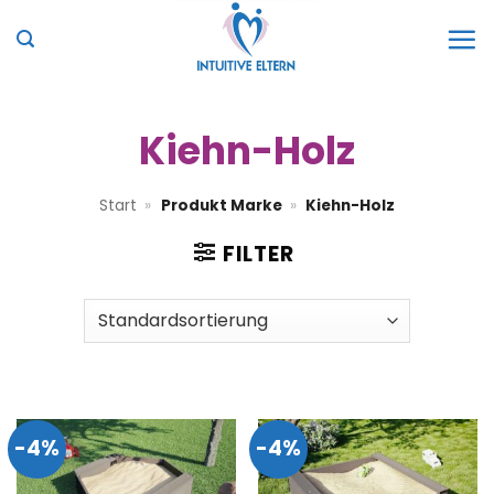
Zum
Inhalt
springen
Kiehn-Holz
Start
»
Produkt Marke
»
Kiehn-Holz
FILTER
-4%
-4%