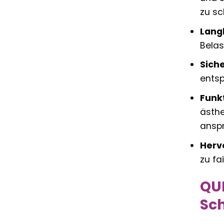
zu sc
Langl
Belas
Siche
entsp
Funkt
ästhe
anspr
Herv
zu fa
QUE
Sc