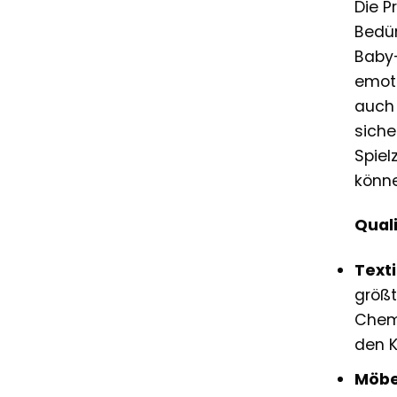
Die P
Bedür
Baby-
emoti
auch 
sich
Spiel
könne
Qual
Texti
größt
Chemi
den K
Möbe