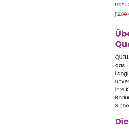
nicht 
119,00
Übe
Qua
QUELL
das L
Langl
unver
ihre 
Bedür
Siche
Die