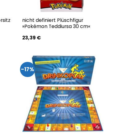
rsitz
nicht definiert Plüschfigur
»Pokémon Teddiursa 30 cm«
23,39
€
-17%