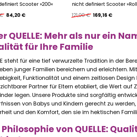
definiert Scooter »200«
nicht definiert Scooter »Rol
Ursprünglicher
Aktueller
Ursprünglicher
Aktueller
€
84,20
€
121,00
€
169,16
€
Preis
Preis
Preis
Preis
war:
ist:
war:
ist:
119,00 €
84,20 €.
121,00 €
169,16 €.
r QUELLE: Mehr als nur ein Nam
lität für Ihre Familie
E steht für eine tief verwurzelte Tradition in der Ber
eben junger Familien bereichern und erleichtern. Mit 
ebigkeit, Funktionalität und einem zeitlosen Design b
zichtbarer Partner für Eltern etabliert, die Wert auf
Kinder legen. Unsere Produkte sind sorgfältig entwi
fnissen von Babys und Kindern gerecht zu werden, u
rheit und den Komfort, den sie im hektischen Famil
 Philosophie von QUELLE: Quali