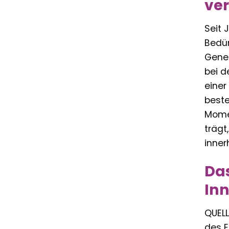
ve
Seit 
Bedür
Gener
bei d
einer
beste
Momen
trägt
inner
Das
In
QUELL
des E