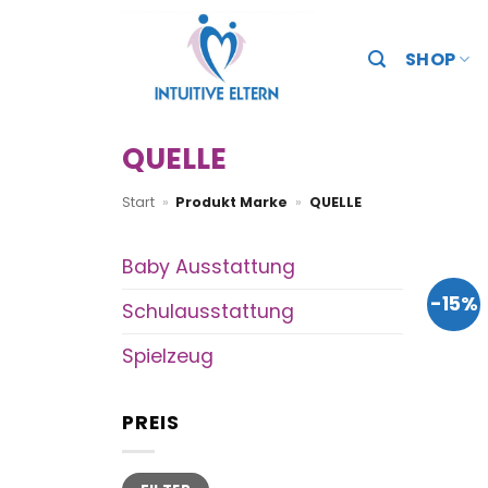
Zum
Inhalt
SHOP
springen
QUELLE
Start
»
Produkt Marke
»
QUELLE
Baby Ausstattung
-15%
Schulausstattung
Spielzeug
PREIS
Min.
Max.