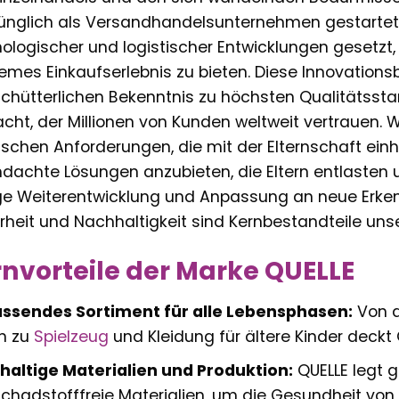
ünglich als Versandhandelsunternehmen gestartet, 
ologischer und logistischer Entwicklungen gesetzt
mes Einkaufserlebnis zu bieten. Diese Innovations
chütterlichen Bekenntnis zu höchsten Qualitätssta
ht, der Millionen von Kunden weltweit vertrauen. 
ischen Anforderungen, die mit der Elternschaft ei
dachte Lösungen anzubieten, die Eltern entlasten u
ge Weiterentwicklung und Anpassung an neue Erken
rheit und Nachhaltigkeit sind Kernbestandteile unser
nvorteile der Marke QUELLE
ssendes Sortiment für alle Lebensphasen:
Von d
in zu
Spielzeug
und Kleidung für ältere Kinder deckt
altige Materialien und Produktion:
QUELLE legt 
chadstofffreie Materialien, um die Gesundheit von