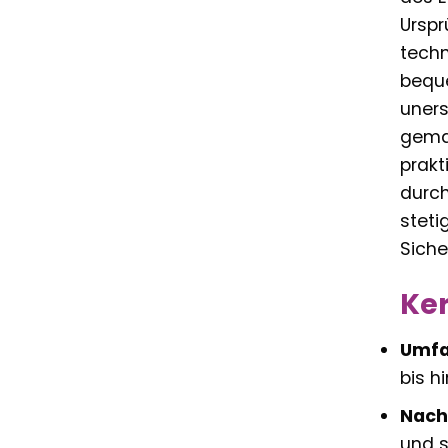
Urspr
techn
beque
uners
gemac
prakt
durch
steti
Siche
Ker
Umfa
bis h
Nachh
und s