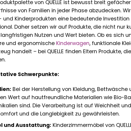
roduktpalette von QUELLE ist bewusst breit gefächert
fnisse von Familien in jeder Phase abzudecken. Wi
 und Kinderprodukten eine bedeutende Investition da
onal. Daher setzen wir auf Produkte, die nicht nur k
langfristigen Nutzen und Wert bieten. Ob es sich 
ere und ergonomische
Kinderwagen
, funktionale K
zeug handelt – bei QUELLE finden Eltern Produkte, 
n.
itative Schwerpunkte:
lien:
Bei der Herstellung von Kleidung, Bettwäsche un
en Wert auf hautfreundliche Materialien wie Bio-Ba
kalien sind. Die Verarbeitung ist auf Weichheit un
omfort und die Langlebigkeit zu gewährleisten.
l und Ausstattung:
Kinderzimmermöbel von QUELLE z