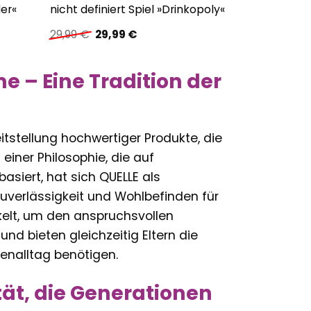
ler«
nicht definiert Spiel »Drinkopoly«
Ursprünglicher
Aktueller
29,99
€
29,99
€
Preis
Preis
war:
ist:
29,99 €
29,99 €.
e – Eine Tradition der
eitstellung hochwertiger Produkte, die
einer Philosophie, die auf
asiert, hat sich QUELLE als
 Zuverlässigkeit und Wohlbefinden für
ckelt, um den anspruchsvollen
nd bieten gleichzeitig Eltern die
ienalltag benötigen.
tät, die Generationen