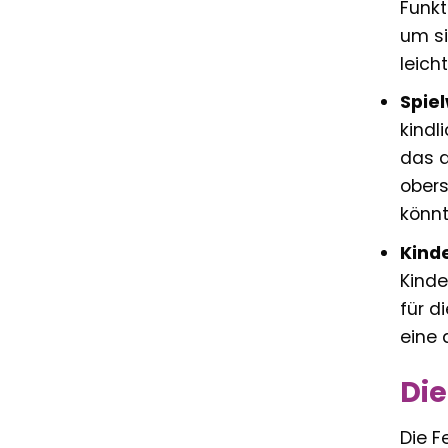
Funkt
um si
leich
Spie
kindl
das d
obers
könnt
Kind
Kinde
für d
eine 
Die
Die F