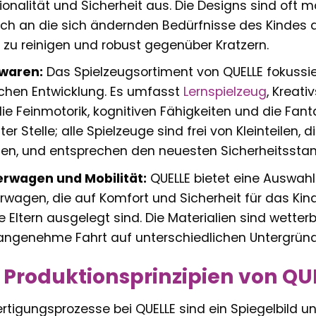
ionalität und Sicherheit aus. Die Designs sind oft 
ch an die sich ändernden Bedürfnisse des Kindes 
t zu reinigen und robust gegenüber Kratzern.
lwaren:
Das Spielzeugsortiment von QUELLE fokussier
ichen Entwicklung. Es umfasst
Lernspielzeug
, Kreati
ie Feinmotorik, kognitiven Fähigkeiten und die Fanta
ter Stelle; alle Spielzeuge sind frei von Kleinteilen,
en, und entsprechen den neuesten Sicherheitssta
erwagen und Mobilität:
QUELLE bietet eine Auswahl
rwagen, die auf Komfort und Sicherheit für das Ki
ie Eltern ausgelegt sind. Die Materialien sind wette
angenehme Fahrt auf unterschiedlichen Untergrün
 Produktionsprinzipien von QU
ertigungsprozesse bei QUELLE sind ein Spiegelbild 