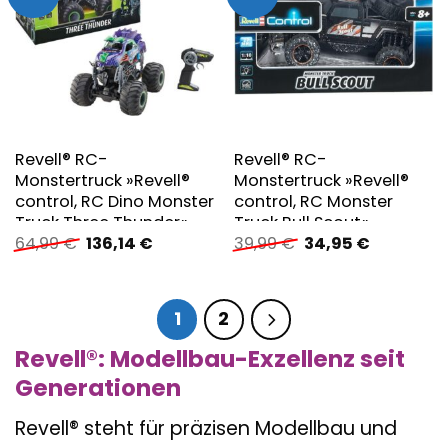
Revell® RC-
Revell® RC-
Monstertruck »Revell®
Monstertruck »Revell®
control, RC Dino Monster
control, RC Monster
Truck Three Thunder«
Truck Bull Scout«
Ursprünglicher
Aktueller
Ursprünglicher
Aktueller
64,99
€
136,14
€
39,99
€
34,95
€
Preis
Preis
Preis
Preis
war:
ist:
war:
ist:
64,99 €
136,14 €.
39,99 €
34,95 €.
1
2
Revell®: Modellbau-Exzellenz seit
Generationen
Revell® steht für präzisen Modellbau und