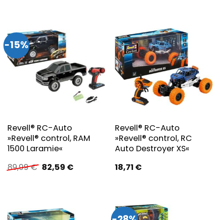
-15%
Revell® RC-Auto
Revell® RC-Auto
»Revell® control, RAM
»Revell® control, RC
1500 Laramie«
Auto Destroyer XS«
Ursprünglicher
Aktueller
89,99
€
82,59
€
18,71
€
Preis
Preis
war:
ist:
89,99 €
82,59 €.
-28%