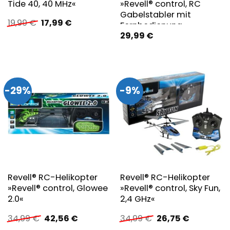
Tide 40, 40 MHz«
»Revell® control, RC
Gabelstabler mit
Ursprünglicher
Aktueller
19,99
€
17,99
€
Fernbedienung«
Preis
Preis
29,99
€
war:
ist:
19,99 €
17,99 €.
-29%
-9%
Revell® RC-Helikopter
Revell® RC-Helikopter
»Revell® control, Glowee
»Revell® control, Sky Fun,
2.0«
2,4 GHz«
Ursprünglicher
Aktueller
Ursprünglicher
Aktueller
34,99
€
42,56
€
34,99
€
26,75
€
Preis
Preis
Preis
Preis