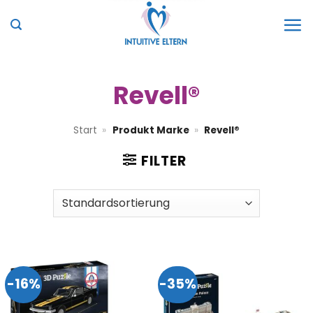
Zum
Inhalt
springen
Revell®
Start
»
Produkt Marke
»
Revell®
FILTER
-16%
-35%