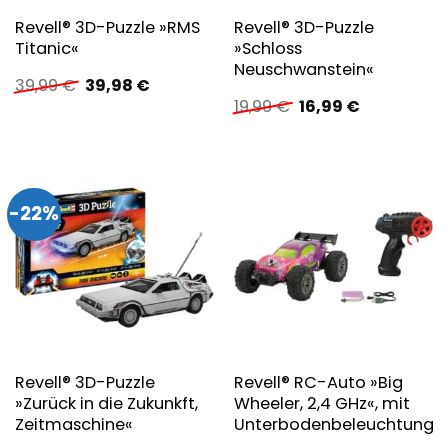
Revell® 3D-Puzzle »RMS
Revell® 3D-Puzzle
Titanic«
»Schloss
Neuschwanstein«
Ursprünglicher
Aktueller
39,99
€
39,98
€
Preis
Preis
Ursprünglicher
Aktueller
19,99
€
16,99
€
war:
ist:
Preis
Preis
39,99 €
39,98 €.
war:
ist:
19,99 €
16,99 €.
-22%
Revell® 3D-Puzzle
Revell® RC-Auto »Big
»Zurück in die Zukunkft,
Wheeler, 2,4 GHz«, mit
Zeitmaschine«
Unterbodenbeleuchtung