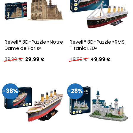
Revell® 3D-Puzzle »Notre
Revell® 3D-Puzzle »RMS
Dame de Paris«
Titanic LED«
Ursprünglicher
Aktueller
Ursprünglicher
Aktueller
39,99
€
29,99
€
49,99
€
49,99
€
Preis
Preis
Preis
Preis
war:
ist:
war:
ist:
39,99 €
29,99 €.
49,99 €
49,99 €.
-38%
-28%