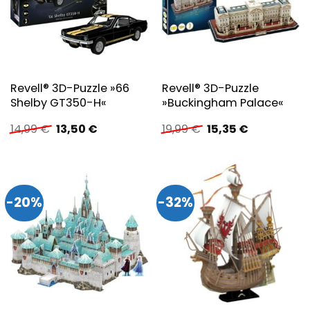
Revell® 3D-Puzzle »66
Revell® 3D-Puzzle
Shelby GT350-H«
»Buckingham Palace«
Ursprünglicher
Aktueller
Ursprünglicher
Aktueller
14,99
€
13,50
€
19,99
€
15,35
€
Preis
Preis
Preis
Preis
war:
ist:
war:
ist:
14,99 €
13,50 €.
19,99 €
15,35 €.
-20%
-32%