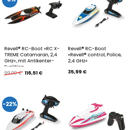
Revell® RC-Boot »RC X-
Revell® RC-Boot
TREME Catamaran, 2,4
»Revell® control, Police,
GHz«, mit Antikenter-
2,4 GHz«
Funktion
35,99
€
Ursprünglicher
Aktueller
99,00
€
116,51
€
Preis
Preis
war:
ist:
99,00 €
116,51 €.
-22%