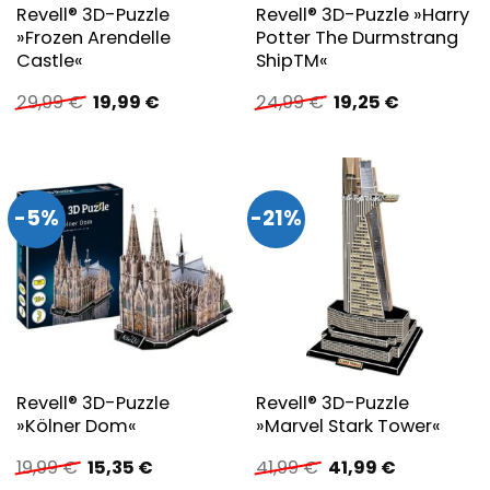
Revell® 3D-Puzzle
Revell® 3D-Puzzle »Harry
»Frozen Arendelle
Potter The Durmstrang
Castle«
ShipTM«
Ursprünglicher
Aktueller
Ursprünglicher
Aktueller
29,99
€
19,99
€
24,99
€
19,25
€
Preis
Preis
Preis
Preis
war:
ist:
war:
ist:
29,99 €
19,99 €.
24,99 €
19,25 €.
-5%
-21%
Revell® 3D-Puzzle
Revell® 3D-Puzzle
»Kölner Dom«
»Marvel Stark Tower«
Ursprünglicher
Aktueller
Ursprünglicher
Aktueller
19,99
€
15,35
€
41,99
€
41,99
€
Preis
Preis
Preis
Preis