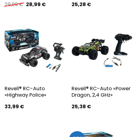
Ursprünglicher
Aktueller
29,99
€
28,99
€
25,28
€
Preis
Preis
war:
ist:
29,99 €
28,99 €.
Revell® RC-Auto
Revell® RC-Auto »Power
»Highway Police«
Dragon, 2,4 GHz«
33,99
€
25,38
€