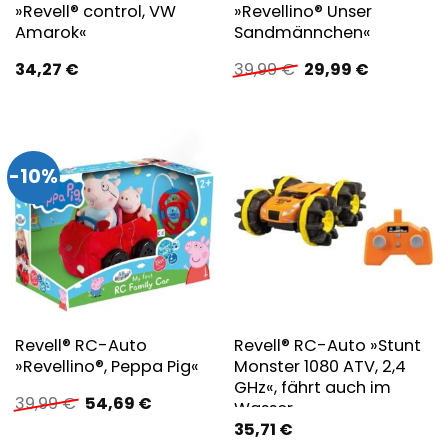
»Revell® control, VW
»Revellino® Unser
Amarok«
Sandmännchen«
Ursprünglicher
Aktueller
34,27
€
39,99
€
29,99
€
Preis
Preis
war:
ist:
39,99 €
29,99 €.
-10%
Revell® RC-Auto
Revell® RC-Auto »Stunt
»Revellino®, Peppa Pig«
Monster 1080 ATV, 2,4
GHz«, fährt auch im
Ursprünglicher
Aktueller
39,99
€
54,69
€
Wasser
Preis
Preis
35,71
€
war:
ist: