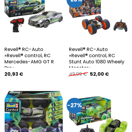
Revell® RC-Auto
Revell® RC-Auto
»Revell® control, RC
»Revell® control, RC
Mercedes-AMG GT R
Stunt Auto 1080 Wheely
Pro«
Monster«
Ursprünglicher
Aktueller
20,93
€
49,99
€
52,00
€
Preis
Preis
war:
ist:
49,99 €
52,00 €.
-27%