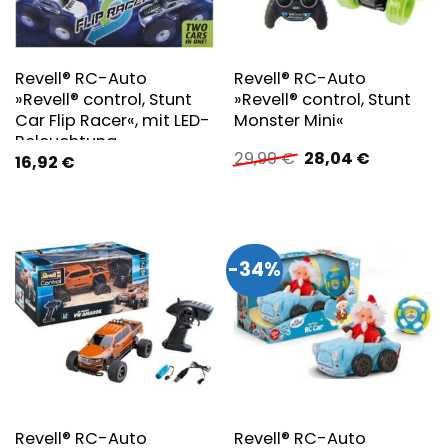
Revell® RC-Auto
Revell® RC-Auto
»Revell® control, Stunt
»Revell® control, Stunt
Car Flip Racer«, mit LED-
Monster Mini«
Beleuchtung
Ursprünglicher
Aktueller
29,99
€
28,04
€
16,92
€
Preis
Preis
war:
ist:
29,99 €
28,04 €.
-34%
Revell® RC-Auto
Revell® RC-Auto