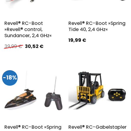
Revell® RC-Boot
Revell® RC-Boot »Spring
»Revell® control,
Tide 40, 2,4 GHz«
Sundancer, 2,4 GHz«
19,99
€
Ursprünglicher
Aktueller
39,99
€
30,52
€
Preis
Preis
war:
ist:
39,99 €
30,52 €.
-18%
Revell® RC-Boot »Spring
Revell® RC-Gabelstapler