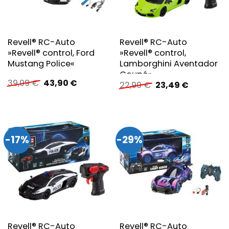
Revell® RC-Auto
Revell® RC-Auto
»Revell® control, Ford
»Revell® control,
Mustang Police«
Lamborghini Aventador
Coupé«
Ursprünglicher
Aktueller
39,99
€
43,90
€
Ursprünglicher
Aktueller
22,99
€
23,49
€
Preis
Preis
Preis
Preis
war:
ist:
war:
ist:
39,99 €
43,90 €.
22,99 €
23,49 €.
-17%
-29%
Revell® RC-Auto
Revell® RC-Auto