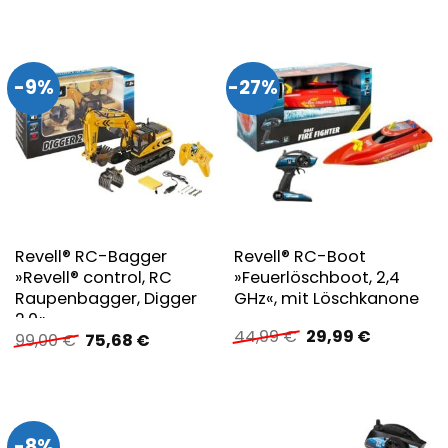
39,99 €
54,69 €.
-9%
-27%
Revell® RC-Bagger
Revell® RC-Boot
»Revell® control, RC
»Feuerlöschboot, 2,4
Raupenbagger, Digger
GHz«, mit Löschkanone
2.0«
Ursprünglicher
Aktueller
44,99
€
29,99
€
Ursprünglicher
Aktueller
99,00
€
75,68
€
Preis
Preis
Preis
Preis
war:
ist:
war:
ist:
44,99 €
29,99 €.
99,00 €
75,68 €.
-8%