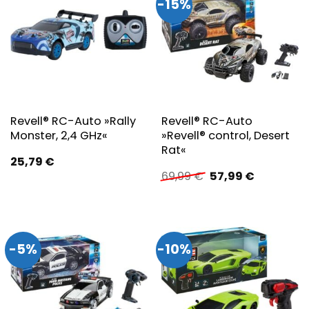
-15%
Revell® RC-Auto »Rally
Revell® RC-Auto
Monster, 2,4 GHz«
»Revell® control, Desert
Rat«
25,79
€
Ursprünglicher
Aktueller
69,99
€
57,99
€
Preis
Preis
war:
ist:
69,99 €
57,99 €.
-5%
-10%