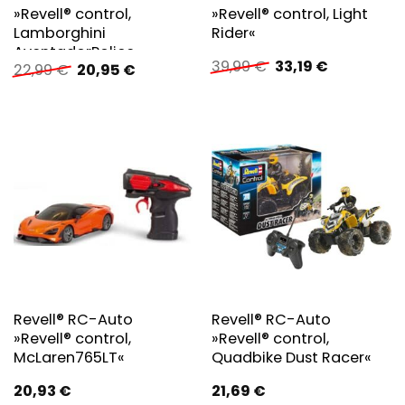
»Revell® control,
»Revell® control, Light
Lamborghini
Rider«
AventadorPolice«
Ursprünglicher
Aktueller
39,99
€
33,19
€
Ursprünglicher
Aktueller
22,99
€
20,95
€
Preis
Preis
Preis
Preis
war:
ist:
war:
ist:
39,99 €
33,19 €.
22,99 €
20,95 €.
Revell® RC-Auto
Revell® RC-Auto
»Revell® control,
»Revell® control,
McLaren765LT«
Quadbike Dust Racer«
20,93
€
21,69
€