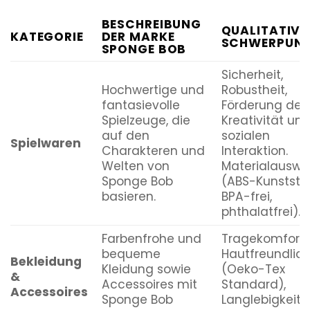
BESCHREIBUNG
QUALITATIVE
KATEGORIE
DER MARKE
SCHWERPUNK
SPONGE BOB
Sicherheit,
Hochwertige und
Robustheit,
fantasievolle
Förderung der
Spielzeuge, die
Kreativität un
auf den
sozialen
Spielwaren
Charakteren und
Interaktion.
Welten von
Materialauswa
Sponge Bob
(ABS-Kunststof
basieren.
BPA-frei,
phthalatfrei).
Farbenfrohe und
Tragekomfort,
bequeme
Hautfreundlich
Bekleidung
Kleidung sowie
(Oeko-Tex
&
Accessoires mit
Standard),
Accessoires
Sponge Bob
Langlebigkeit 