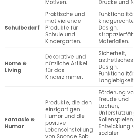
Motiven.
Drucke und Nä
Praktische und
Funktionalität,
motivierende
kindgerechtes
Schulbedarf
Produkte für
Design,
Schule und
strapazierfähi
Kindergarten.
Materialien.
Sicherheit,
Dekorative und
ästhetisches
Home &
nützliche Artikel
Design,
Living
für das
Funktionalität,
Kinderzimmer.
Langlebigkeit.
Förderung von
Freude und
Produkte, die den
Lachen,
einzigartigen
Unterstützung
Humor und die
Fantasie &
Rollenspielen,
positive
Humor
Entwicklung v
Lebenseinstellung
sozialer
von Sponge Bob