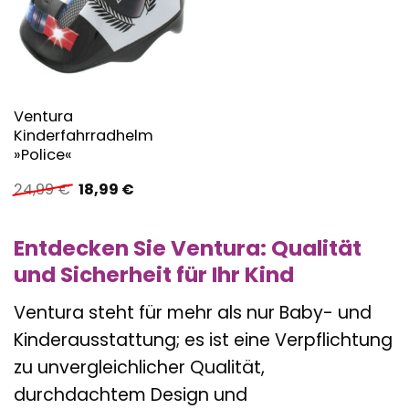
Ventura
Kinderfahrradhelm
»Police«
Ursprünglicher
Aktueller
24,99
€
18,99
€
Preis
Preis
war:
ist:
24,99 €
18,99 €.
Entdecken Sie Ventura: Qualität
und Sicherheit für Ihr Kind
Ventura steht für mehr als nur Baby- und
Kinderausstattung; es ist eine Verpflichtung
zu unvergleichlicher Qualität,
durchdachtem Design und