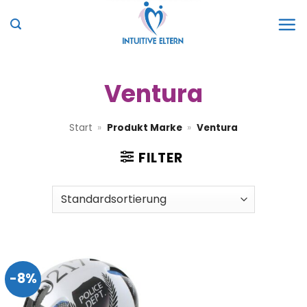
Zum
Inhalt
springen
Ventura
Start
»
Produkt Marke
»
Ventura
FILTER
-8%