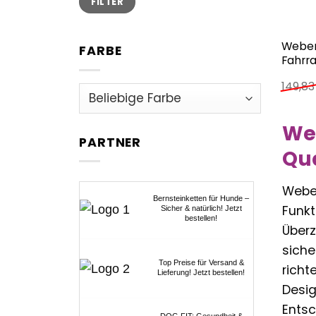
FILTER
Preis
Preis
Weber
FARBE
Fahrr
149,8
We
PARTNER
Qua
Weber
Bernsteinketten für Hunde –
Funkt
Sicher & natürlich! Jetzt
bestellen!
Überz
siche
Top Preise für Versand &
richt
Lieferung! Jetzt bestellen!
Desig
Entsc