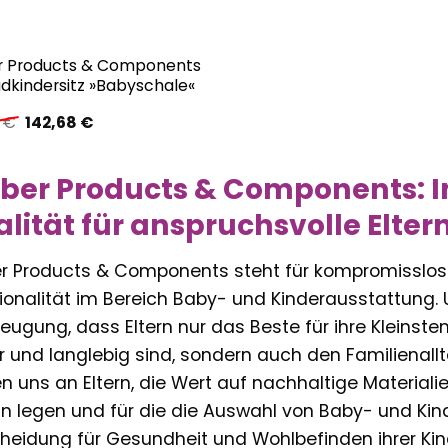
 Products & Components
adkindersitz »Babyschale«
Ursprünglicher
Aktueller
3
€
142,68
€
Preis
Preis
war:
ist:
149,83 €
142,68 €.
ber Products & Components: I
lität für anspruchsvolle Elter
 Products & Components steht für kompromisslos
ionalität im Bereich Baby- und Kinderausstattung. U
eugung, dass Eltern nur das Beste für ihre Kleinsten
r und langlebig sind, sondern auch den Familienallt
en uns an Eltern, die Wert auf nachhaltige Materiali
n legen und für die die Auswahl von Baby- und Ki
heidung für Gesundheit und Wohlbefinden ihrer Kind