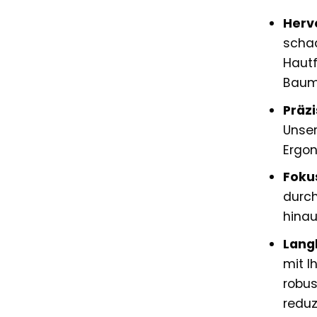
Herv
schad
Hautf
Baumw
Präzi
Unser
Ergon
Fokus
durch
hinau
Langl
mit I
robus
reduz