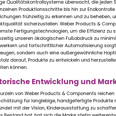
ge Qualitätskontrollsysteme überwacht, die jeden S
inzelnen Produktionsschritte bis hin zur Endkontroll
chungen frühzeitig zu erkennen und zu beheben, u
ktqualität sicherzustellen. Weber Products & Compon
nste Fertigungstechnologien, um die Effizienz zu st
hzeitig unseren ökologischen Fußabdruck zu minimi
erkern und fortschrittlicher Automatisierung sorgt f
eugen, sondern auch eine außergewöhnliche Haptik
stolz darauf, Produkte zu entwickeln und herzustell
iten können.
torische Entwicklung und Mar
urzeln von Weber Products & Components reichen zur
chätzung für langlebige, handgefertigte Produkte
ndet mit der Vision, Kinderausstattung zu schaffen,
s Bestand hat, hat sich die Marke stetig weiterent