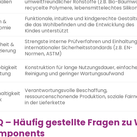
alien
umweltfreundlicher Rohstoffe (z.B. Bio-Baumwo
recycelte Polymere, lebensmittelechtes Siliko
Funktionale, intuitive und kindgerechte Gestalt
n &
die das Wohlbefinden und die Entwicklung des
omie
Kindes unterstützt
Strengste interne Prüfverfahren und Einhaltun
heit &
internationaler Sicherheitsstandards (z.B. EN-
izierung
Normen, ASTM)
bigkeit
Konstruktion für lange Nutzungsdauer, einfach
tung
Reinigung und geringer Wartungsaufwand
Verantwortungsvolle Beschaffung,
altigkeit
ressourcenschonende Produktion, soziale Fairn
k
in der Lieferkette
 – Häufig gestellte Fragen zu
mponents