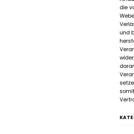
die v
Weber
Verlä
und b
herst
Veran
wider
daran
Veran
setze
somit
Vertr
KATE