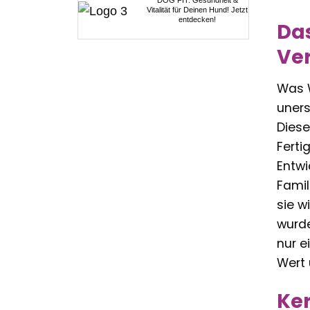
DOG FIT: Gesundheit &
Vitalität für Deinen Hund! Jetzt
entdecken!
Da
Ver
Was W
uners
Diese
Ferti
Entwi
Famil
sie w
wurde
nur e
Wert 
Ke