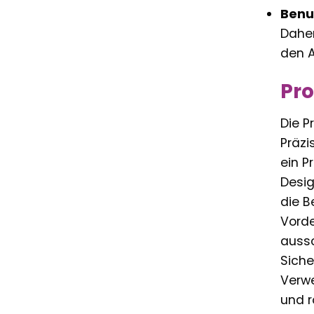
Benut
Daher
den A
Pr
Die P
Präzi
ein P
Desig
die B
Vorde
aussc
Siche
Verwe
und r