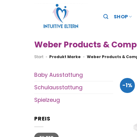
Zum
Inhalt
SHOP
springen
Weber Products & Comp
Start
»
Produkt Marke
»
Weber Products & Com
Baby Ausstattung
-1%
Schulausstattung
Spielzeug
PREIS
Min.
Max.