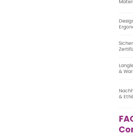
Materi
Desig
Ergon
Sicher
Zertif
Langle
& War
Nachh
& Ethi
FAQ
Co