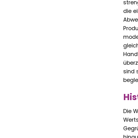
stren
die e
Abwei
Produ
moder
gleic
Handw
überz
sind 
begle
His
Die W
Werts
Gegrü
hinau