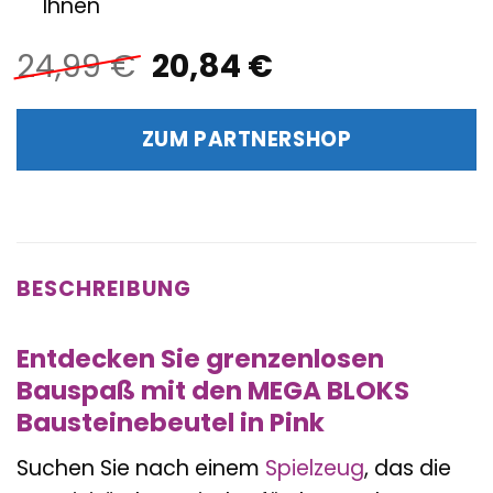
Ihnen
Ursprünglicher
Aktueller
24,99
€
20,84
€
Preis
Preis
war:
ist:
ZUM PARTNERSHOP
24,99 €
20,84 €.
BESCHREIBUNG
Entdecken Sie grenzenlosen
Bauspaß mit den MEGA BLOKS
Bausteinebeutel in Pink
Suchen Sie nach einem
Spielzeug
, das die