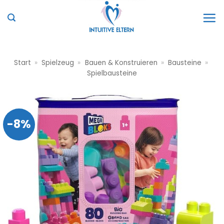
Zum
Inhalt
springen
Start
»
Spielzeug
»
Bauen & Konstruieren
»
Bausteine
»
Spielbausteine
-8%