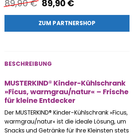
Ursprünglicher
Aktueller
89,90
€
89,90
€
Preis
Preis
war:
ist:
ZUM PARTNERSHOP
89,90 €
89,90 €.
BESCHREIBUNG
MUSTERKIND® Kinder-Kühlschrank
»Ficus, warmgrau/natur« – Frische
für kleine Entdecker
Der MUSTERKIND® Kinder-Kühlschrank »Ficus,
warmgrau/natur« ist die ideale Lösung, um
Snacks und Getränke für Ihre Kleinsten stets