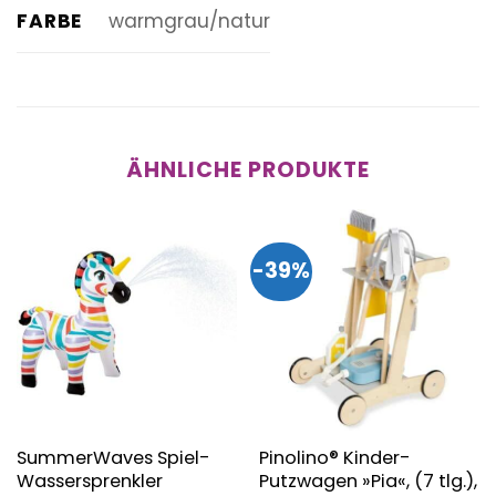
FARBE
warmgrau/natur
ÄHNLICHE PRODUKTE
-39%
SummerWaves Spiel-
Pinolino® Kinder-
Wassersprenkler
Putzwagen »Pia«, (7 tlg.),