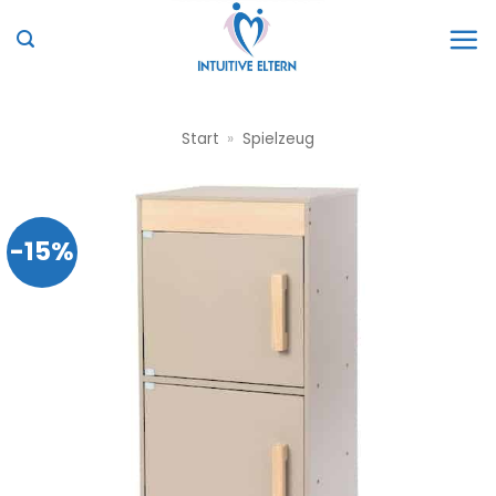
Zum
Inhalt
springen
Start
»
Spielzeug
-15%