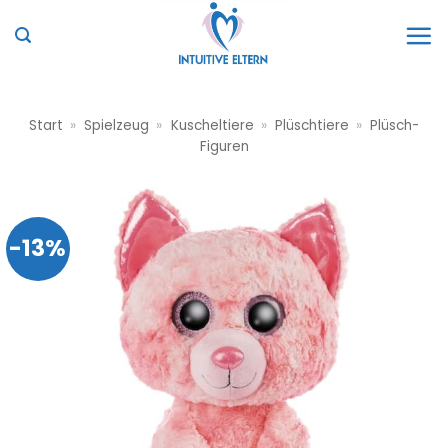
Zum
Inhalt
springen
Start
»
Spielzeug
»
Kuscheltiere
»
Plüschtiere
»
Plüsch-
Figuren
-13%