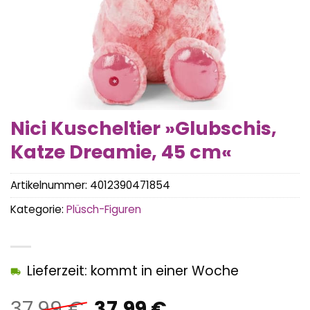
Nici Kuscheltier »Glubschis,
Katze Dreamie, 45 cm«
Artikelnummer:
4012390471854
Kategorie:
Plüsch-Figuren
Lieferzeit: kommt in einer Woche
Ursprünglicher
Aktueller
37,99
€
37,99
€