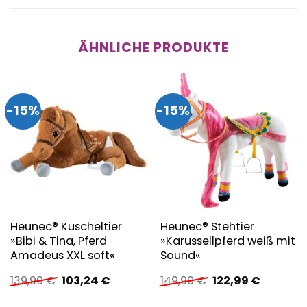
ÄHNLICHE PRODUKTE
-15%
-15%
Heunec® Kuscheltier
Heunec® Stehtier
»Bibi & Tina, Pferd
»Karussellpferd weiß mit
Amadeus XXL soft«
Sound«
Ursprünglicher
Aktueller
Ursprünglicher
Aktuelle
139,99
€
103,24
€
149,99
€
122,99
€
Preis
Preis
Preis
Preis
war:
ist:
war:
ist: