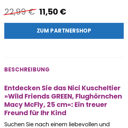
Ursprünglicher
Aktueller
22,99
€
11,50
€
Preis
Preis
war:
ist:
ZUM PARTNERSHOP
22,99 €
11,50 €.
BESCHREIBUNG
Entdecken Sie das Nici Kuscheltier
»Wild Friends GREEN, Flughörnchen
Macy McFly, 25 cm«: Ein treuer
Freund für Ihr Kind
Suchen Sie nach einem liebevollen und