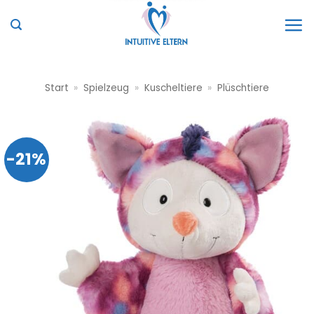
Zum
Inhalt
springen
Start
»
Spielzeug
»
Kuscheltiere
»
Plüschtiere
-21%