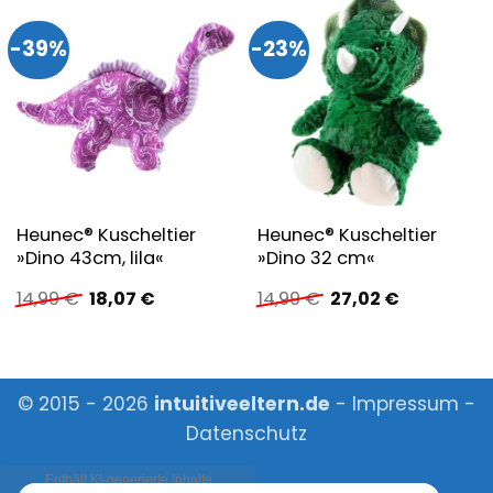
-39%
-23%
Heunec® Kuscheltier
Heunec® Kuscheltier
»Dino 43cm, lila«
»Dino 32 cm«
Ursprünglicher
Aktueller
Ursprünglicher
Aktueller
14,99
€
18,07
€
14,99
€
27,02
€
Preis
Preis
Preis
Preis
war:
ist:
war:
ist:
14,99 €
18,07 €.
14,99 €
27,02 €.
© 2015 - 2026
intuitiveeltern.de
-
Impressum
-
Datenschutz