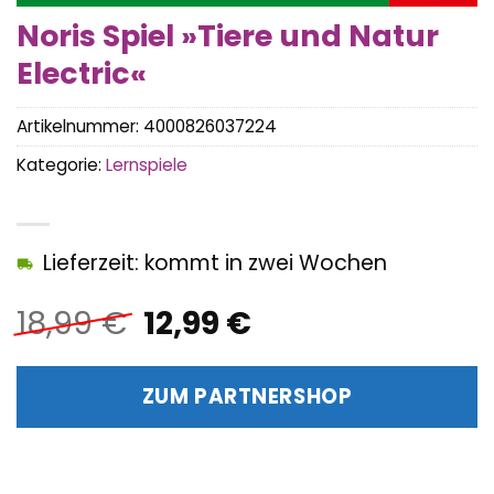
Noris Spiel »Tiere und Natur
Electric«
Artikelnummer:
4000826037224
Kategorie:
Lernspiele
Lieferzeit: kommt in zwei Wochen
Ursprünglicher
Aktueller
18,99
€
12,99
€
Preis
Preis
war:
ist:
ZUM PARTNERSHOP
18,99 €
12,99 €.