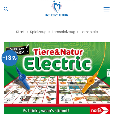
Zum
Inhalt
springen
Start
»
Spielzeug
»
Lernspielzeug
»
Lernspiele
-13%