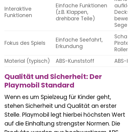
Einfache Funktionen
aufkla
Interaktive
(z.B. Klappen,
Decks,
Funktionen
drehbare Teile)
bewegl
Segel
Schatz
Einfache Seefahrt,
Fokus des Spiels
Pirate
Erkundung
Rollens
Material (typisch)
ABS-Kunststoff
ABS-Ku
Qualität und Sicherheit: Der
Playmobil Standard
Wenn es um Spielzeug für Kinder geht,
stehen Sicherheit und Qualität an erster
Stelle. Playmobil legt hierbei höchsten Wert
auf die Einhaltung strengster Normen. Die