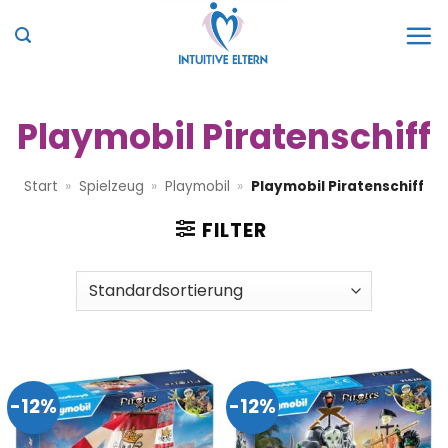
Zum
Inhalt
springen
Playmobil Piratenschiff
Start
»
Spielzeug
»
Playmobil
»
Playmobil Piratenschiff
FILTER
-12%
-12%