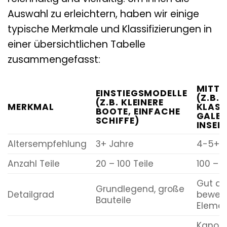
Auswahl zu erleichtern, haben wir einige
typische Merkmale und Klassifizierungen in
einer übersichtlichen Tabelle
zusammengefasst:
MITTL
EINSTIEGSMODELLE
(Z.B.
(Z.B. KLEINERE
MERKMAL
KLASS
BOOTE, EINFACHE
GALEO
SCHIFFE)
INSEL
Altersempfehlung
3+ Jahre
4-5+ J
Anzahl Teile
20 – 100 Teile
100 – 3
Gut det
Grundlegend, große
Detailgrad
bewegl
Bauteile
Eleme
Kanone