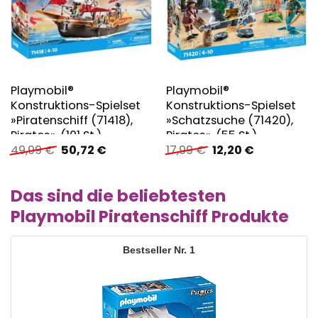
Playmobil®
Playmobil®
Konstruktions-Spielset
Konstruktions-Spielset
»Piratenschiff (71418),
»Schatzsuche (71420),
Pirates«, (101 St.)
Pirates«, (55 St.)
Ursprünglicher
Aktueller
Ursprünglicher
Aktueller
49,99
€
50,72
€
17,99
€
12,20
€
Preis
Preis
Preis
Preis
war:
ist:
war:
ist:
49,99 €
50,72 €.
17,99 €
12,20 €.
Das sind die beliebtesten
Playmobil Piratenschiff Produkte
1