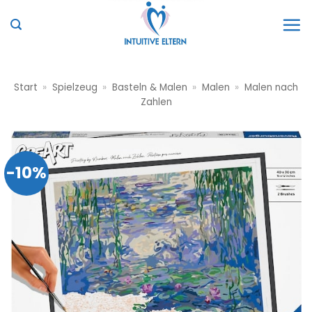
Zum
Inhalt
springen
Start
»
Spielzeug
»
Basteln & Malen
»
Malen
»
Malen nach
Zahlen
-10%