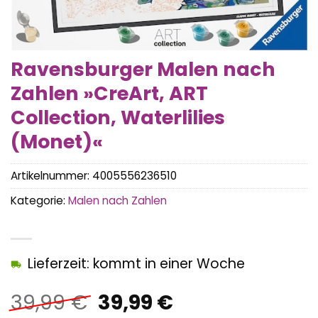
Ravensburger Malen nach
Zahlen »CreArt, ART
Collection, Waterlilies
(Monet)«
Artikelnummer:
4005556236510
Kategorie:
Malen nach Zahlen
Lieferzeit: kommt in einer Woche
Ursprünglicher
Aktueller
39,99
€
39,99
€