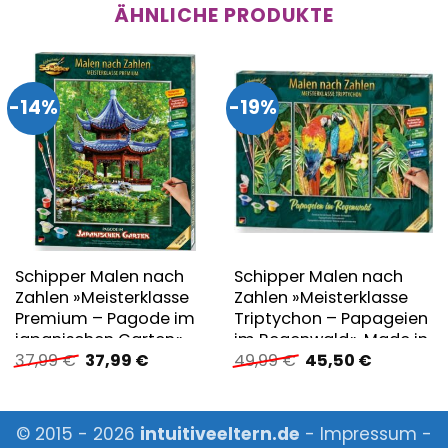
ÄHNLICHE PRODUKTE
-14%
-19%
Schipper Malen nach
Schipper Malen nach
Zahlen »Meisterklasse
Zahlen »Meisterklasse
Premium – Pagode im
Triptychon – Papageien
japanischen Garten«
im Regenwald«, Made in
Ursprünglicher
Aktueller
Ursprünglicher
Aktueller
37,99
€
37,99
€
49,99
€
45,50
€
Germany
Preis
Preis
Preis
Preis
war:
ist:
war:
ist:
37,99 €
37,99 €.
49,99 €
45,50 €.
© 2015 - 2026
intuitiveeltern.de
-
Impressum
-