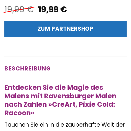
Ursprünglicher
Aktueller
19,99
€
19,99
€
Preis
Preis
war:
ist:
ZUM PARTNERSHOP
19,99 €
19,99 €.
BESCHREIBUNG
Entdecken Sie die Magie des
Malens mit Ravensburger Malen
nach Zahlen »CreArt, Pixie Cold:
Racoon«
Tauchen Sie ein in die zauberhafte Welt der