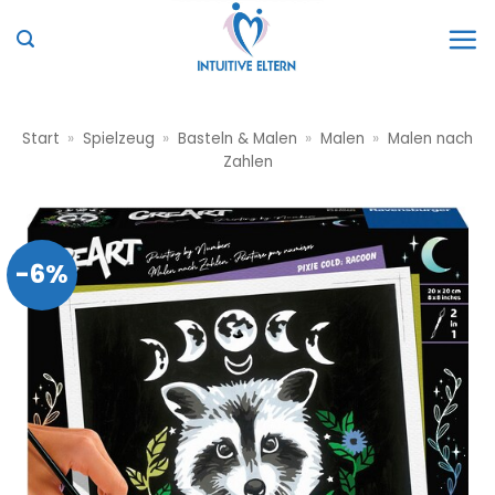
Zum
Inhalt
springen
Start
»
Spielzeug
»
Basteln & Malen
»
Malen
»
Malen nach
Zahlen
-6%