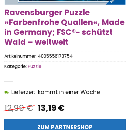
Ravensburger Puzzle
»Farbenfrohe Quallen«, Made
in Germany; FSC®- schützt
Wald – weltweit
Artikelnummer:
4005556173754
Kategorie:
Puzzle
Lieferzeit: kommt in einer Woche
Ursprünglicher
Aktueller
12,99
€
13,19
€
Preis
Preis
war:
ist:
ZUM PARTNERSHOP