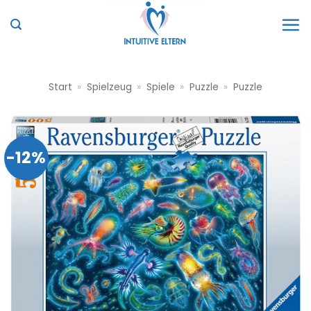
Zum
Inhalt
springen
Start
»
Spielzeug
»
Spiele
»
Puzzle
»
Puzzle
-12%