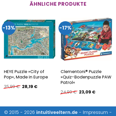
ÄHNLICHE PRODUKTE
-13%
-17%
HEYE Puzzle »City of
Clementoni® Puzzle
Pop«, Made in Europe
»Quiz-Bodenpuzzle PAW
Patrol«
Ursprünglicher
Aktueller
35,99
€
28,19
€
Preis
Preis
Ursprünglicher
Aktueller
24,99
€
23,09
€
war:
ist:
Preis
Preis
35,99 €
28,19 €.
war:
ist:
24,99 €
23,09 €.
© 2015 - 2026
intuitiveeltern.de
-
Impressum
-