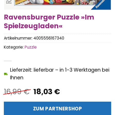
Ravensburger Puzzle »Im
Spielzeugladen«
Artikelnummer:
4005556167340
Kategorie:
Puzzle
Lieferzeit: lieferbar – in 1-3 Werktagen bei
Ihnen
Ursprünglicher
Aktueller
16,99
€
18,03
€
Preis
Preis
war:
ist:
ZUM PARTNERSHOP
16,99 €
18,03 €.