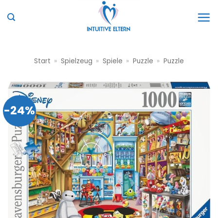
Zum
Inhalt
springen
Start
»
Spielzeug
»
Spiele
»
Puzzle
»
Puzzle
-24%