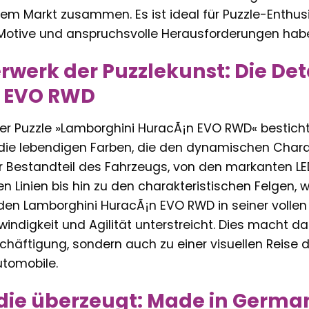
m Markt zusammen. Es ist ideal für Puzzle-Enthusia
e Motive und anspruchsvolle Herausforderungen hab
erwerk der Puzzlekunst: Die De
 EVO RWD
r Puzzle »Lamborghini HuracÃ¡n EVO RWD« bestich
 die lebendigen Farben, die den dynamischen Char
r Bestandteil des Fahrzeugs, von den markanten LE
Linien bis hin zu den charakteristischen Felgen, wi
den Lamborghini HuracÃ¡n EVO RWD in seiner vollen 
indigkeit und Agilität unterstreicht. Dies macht das
chäftigung, sondern auch zu einer visuellen Reise d
tomobile.
 die überzeugt: Made in German