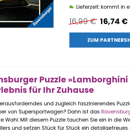
Lieferzeit: kommt in
Ursprün
16,99
€
16,74
€
Preis
war:
ZUM PARTNERS
16,99 €
nsburger Puzzle »Lamborghini
rlebnis für Ihr Zuhause
erausforderndes und zugleich faszinierendes Puzzle
aber von Supersportwagen? Dann ist das
Ravensbur
e Wahl. Mit diesem Puzzle tauchen Sie ein in die We
lers und setzen Stück für Stück ein detailgetreues