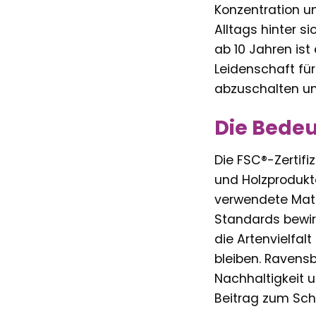
Konzentration u
Alltags hinter s
ab 10 Jahren ist
Leidenschaft fü
abzuschalten un
Die Bedeu
Die FSC®-Zertifi
und Holzprodukte
verwendete Mate
Standards bewir
die Artenvielfal
bleiben. Ravensb
Nachhaltigkeit 
Beitrag zum Schu