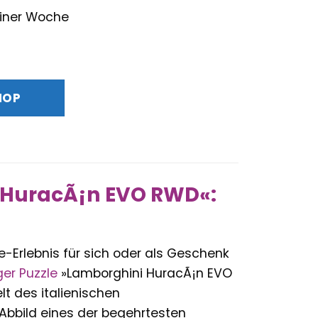
 einer Woche
glicher
Aktueller
Preis
ist:
HOP
16,74 €.
 HuracÃ¡n EVO RWD«:
-Erlebnis für sich oder als Geschenk
ger
Puzzle
»Lamborghini HuracÃ¡n EVO
lt des italienischen
 Abbild eines der begehrtesten