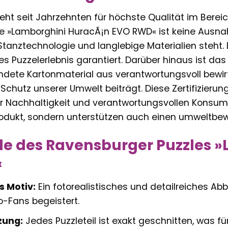
eht seit Jahrzehnten für höchste Qualität im Berei
e »Lamborghini HuracÃ¡n EVO RWD« ist keine Ausnahm
Stanztechnologie und langlebige Materialien steht. 
es Puzzelerlebnis garantiert. Darüber hinaus ist das 
dete Kartonmaterial aus verantwortungsvoll bew
Schutz unserer Umwelt beiträgt. Diese Zertifizier
r Nachhaltigkeit und verantwortungsvollen Konsum. 
odukt, sondern unterstützen auch einen umweltbewu
ile des Ravensburger Puzzles
«
 Motiv:
Ein fotorealistisches und detailreiches Ab
-Fans begeistert.
zung:
Jedes Puzzleteil ist exakt geschnitten, was 