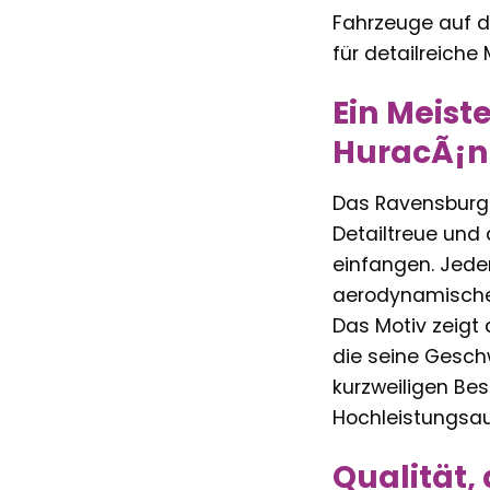
Fahrzeuge auf de
für detailreich
Ein Meist
HuracÃ¡n
Das Ravensburge
Detailtreue und
einfangen. Jede
aerodynamischen 
Das Motiv zeigt 
die seine Geschw
kurzweiligen Bes
Hochleistungsau
Qualität,