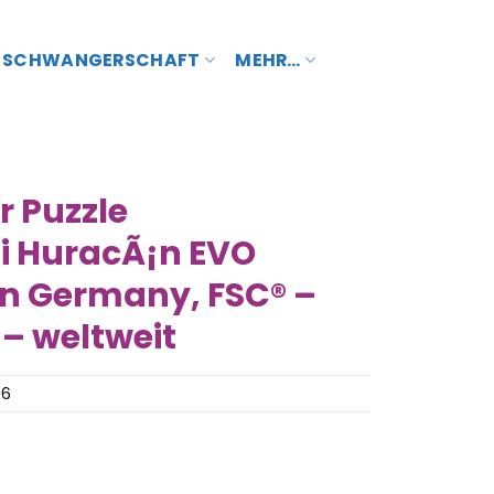
SCHWANGERSCHAFT
MEHR…
 Puzzle
i HuracÃ¡n EVO
n Germany, FSC® –
– weltweit
66