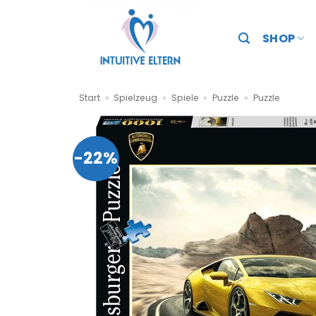
Zum
Inhalt
SHOP
springen
Start
»
Spielzeug
»
Spiele
»
Puzzle
»
Puzzle
-22%