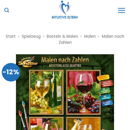
Zum
Inhalt
springen
Start
»
Spielzeug
»
Basteln & Malen
»
Malen
»
Malen nach
Zahlen
-12%