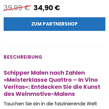
Ursprünglicher
Aktueller
39,99
€
34,90
€
Preis
Preis
war:
ist:
ZUM PARTNERSHOP
39,99 €
34,90 €.
BESCHREIBUNG
Schipper Malen nach Zahlen
»Meisterklasse Quattro – In Vino
Veritas«: Entdecken Sie die Kunst
des Weinmotive-Malens
Tauchen Sie ein in die faszinierende Welt