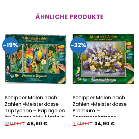
ÄHNLICHE PRODUKTE
-19%
-22%
Schipper Malen nach
Schipper Malen nach
Zahlen »Meisterklasse
Zahlen »Meisterklasse
Triptychon – Papageien
Premium –
im Regenwald«, Made in
Sommerblumen«
Ursprünglicher
Aktueller
Ursprünglicher
Aktueller
49,99
€
45,50
€
37,99
€
34,90
€
Germany
Preis
Preis
Preis
Preis
war:
ist:
war:
ist:
49,99 €
45,50 €.
37,99 €
34,90 €.