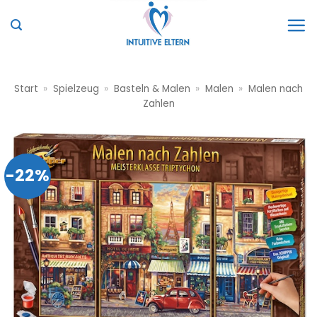
Zum
Inhalt
springen
Start
»
Spielzeug
»
Basteln & Malen
»
Malen
»
Malen nach
Zahlen
-22%