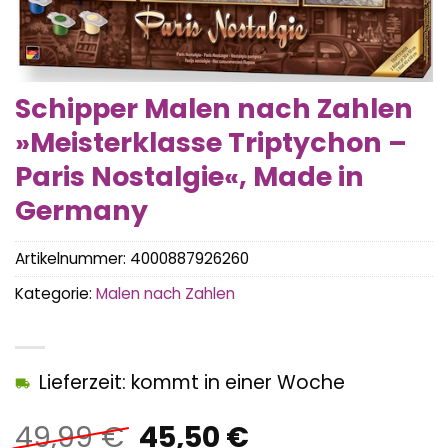
Schipper Malen nach Zahlen
»Meisterklasse Triptychon –
Paris Nostalgie«, Made in
Germany
Artikelnummer:
4000887926260
Kategorie:
Malen nach Zahlen
Lieferzeit: kommt in einer Woche
Ursprünglicher
Aktueller
49,99
€
45,50
€