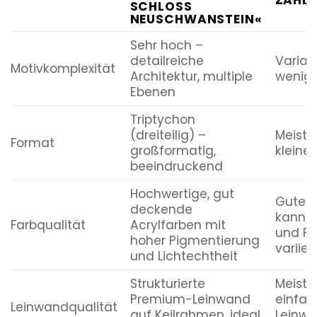
ZAHLE
SCHLOSS
NEUSCHWANSTEIN«
Sehr hoch –
detailreiche
Variabe
Motivkomplexität
Architektur, multiple
weniger
Ebenen
Triptychon
(dreiteilig) –
Meist E
Format
großformatig,
kleine
beeindruckend
Hochwertige, gut
Gute Q
deckende
kann i
Farbqualität
Acrylfarben mit
und Fa
hoher Pigmentierung
variier
und Lichtechtheit
Strukturierte
Meist 
Premium-Leinwand
einfac
Leinwandqualität
auf Keilrahmen, ideal
Leinwa