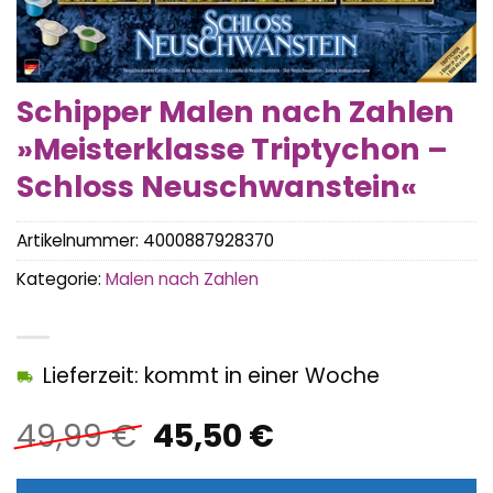
Schipper Malen nach Zahlen
»Meisterklasse Triptychon –
Schloss Neuschwanstein«
Artikelnummer:
4000887928370
Kategorie:
Malen nach Zahlen
Lieferzeit: kommt in einer Woche
Ursprünglicher
Aktueller
49,99
€
45,50
€
Preis
Preis