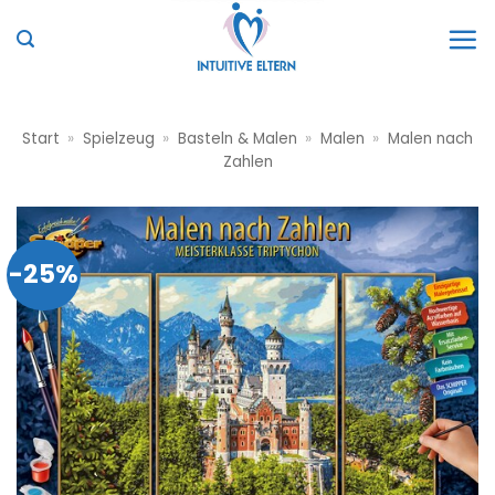
Zum
Inhalt
springen
Start
»
Spielzeug
»
Basteln & Malen
»
Malen
»
Malen nach
Zahlen
-25%