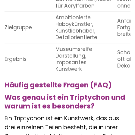
für Acrylfarben
ohne K
Ambitionierte
Anfäng
Hobbykünstler,
Zielgruppe
Fortge
Kunstliebhaber,
breite
Detailorientierte
Museumsreife
Schöne
Darstellung,
Ergebnis
oft als
imposantes
Dekora
Kunstwerk
Häufig gestellte Fragen (FAQ)
Was genau ist ein Triptychon und
warum ist es besonders?
Ein Triptychon ist ein Kunstwerk, das aus
drei einzelnen Teilen besteht, die in ihrer