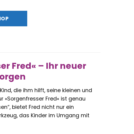
reis
st:
HOP
1,19 €.
er Fred« – Ihr neuer
Sorgen
ind, die ihm hilft, seine kleinen und
r »Sorgenfresser Fred« ist genau
en“, bietet Fred nicht nur ein
erkzeug, das Kinder im Umgang mit