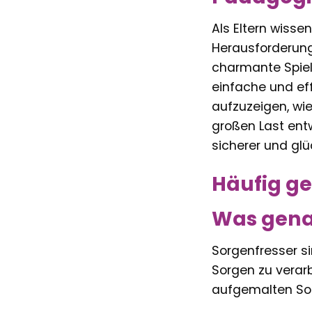
Als Eltern wisse
Herausforderung
charmante Spielz
einfache und eff
aufzuzeigen, wi
großen Last entwi
sicherer und glüc
Häufig ge
Was gena
Sorgenfresser si
Sorgen zu verar
aufgemalten Sor