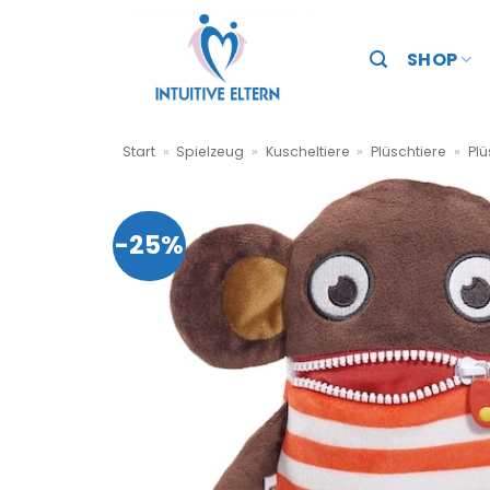
Zum
Inhalt
SHOP
springen
Start
»
Spielzeug
»
Kuscheltiere
»
Plüschtiere
»
Plü
-25%