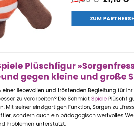
Preis
P
war:
i
ZUM PARTNERS
19,99 €
2
piele Plüschfigur »Sorgenfress
eund gegen kleine und große 
iner liebevollen und tröstenden Begleitung für Ihr K
esser zu verarbeiten? Die Schmidt
Spiele
Plüschfigu
 Mit seiner einzigartigen Funktion, Sorgen zu „fress
fftier, sondern auch ein pädagogisch wertvolles W
nd Problemen unterstützt.