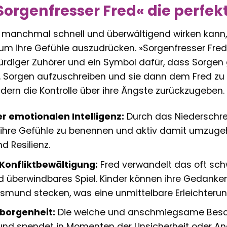
rgenfresser Fred« die perfekte
ie manchmal schnell und überwältigend wirken kann,
um ihre Gefühle auszudrücken. »Sorgenfresser Fred« is
ürdiger Zuhörer und ein Symbol dafür, dass Sorgen
, Sorgen aufzuschreiben und sie dann dem Fred zu ü
dern die Kontrolle über ihre Ängste zurückzugeben.
r emotionalen Intelligenz:
Durch das Niederschrei
, ihre Gefühle zu benennen und aktiv damit umzugeh
 Resilienz.
 Konfliktbewältigung:
Fred verwandelt das oft sc
d überwindbares Spiel. Kinder können ihre Gedanke
smund stecken, was eine unmittelbare Erleichteru
borgenheit:
Die weiche und anschmiegsame Besch
und spendet in Momenten der Unsicherheit oder An