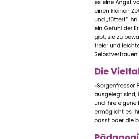
es eine Angst vo
einen kleinen Ze
und „füttert“ ih
ein Gefühl der E
gibt, sie zu bew
freier und leicht
Selbstvertrauen.
Die Vielf
»Sorgenfresser F
ausgelegt sind, 
und ihre eigene 
ermöglicht es Ih
passt oder die b
Pädagogis