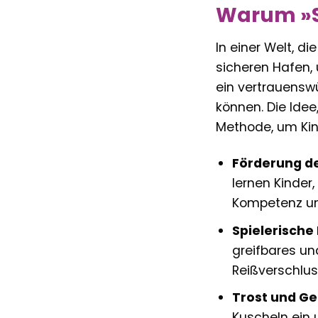
Warum »So
In einer Welt, d
sicheren Hafen, 
ein vertrauensw
können. Die Idee
Methode, um Kin
Förderung de
lernen Kinder
Kompetenz und
Spielerische
greifbares un
Reißverschlus
Trost und Ge
Kuscheln ein 