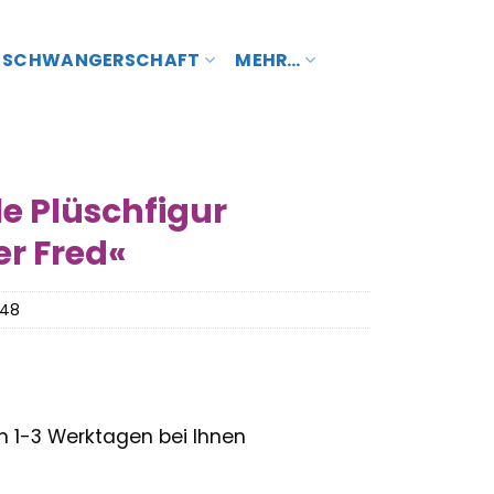
SCHWANGERSCHAFT
MEHR…
e Plüschfigur
er Fred«
848
– in 1-3 Werktagen bei Ihnen
glicher
ktueller