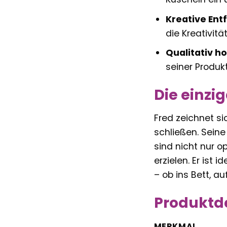
Kreative Ent
die Kreativitä
Qualitativ h
seiner Produk
Die einzi
Fred zeichnet si
schließen. Sein
sind nicht nur o
erzielen. Er ist
– ob ins Bett, au
Produktde
MERKMAL