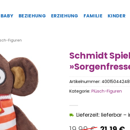
BABY
BEZIEHUNG
ERZIEHUNG
FAMILIE
KINDER
sch-Figuren
Schmidt Spiel
»Sorgenfress
Artikelnummer:
4001504424
Kategorie:
Plüsch-Figuren
Lieferzeit: lieferbar 
Ursprün
A
19,99
€
21,19
€